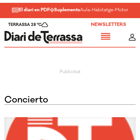
El diari en PDF
Suplements
Aula
-
Habitatge
-
Motor
-
Salu
NEWSLETTERS
TERRASSA 28 ºC
Concierto