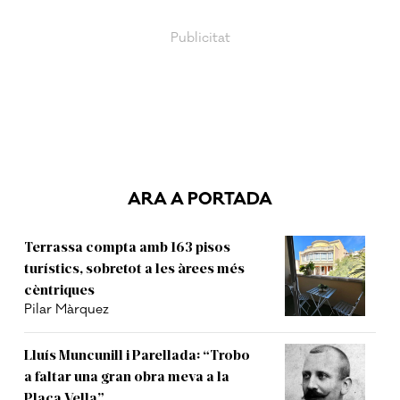
ARA A PORTADA
Terrassa compta amb 163 pisos
turístics, sobretot a les àrees més
cèntriques
Pilar Màrquez
Lluís Muncunill i Parellada: “Trobo
a faltar una gran obra meva a la
Plaça Vella”