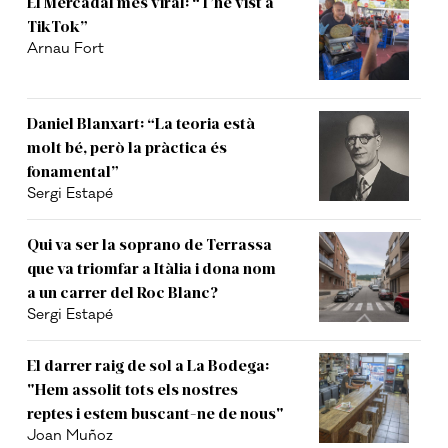
El Mercadal més viral: “T’he vist a
TikTok”
Arnau Fort
Daniel Blanxart: “La teoria està
molt bé, però la pràctica és
fonamental”
Sergi Estapé
Qui va ser la soprano de Terrassa
que va triomfar a Itàlia i dona nom
a un carrer del Roc Blanc?
Sergi Estapé
El darrer raig de sol a La Bodega:
"Hem assolit tots els nostres
reptes i estem buscant-ne de nous"
Joan Muñoz