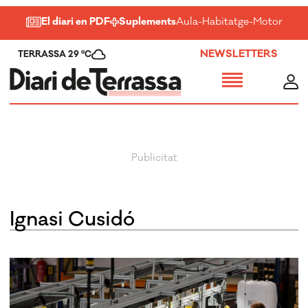
El diari en PDF
Suplements
Aula
-
Habitatge
-
Motor
-
Salu
NEWSLETTERS
TERRASSA 29 ºC
Ignasi Cusidó