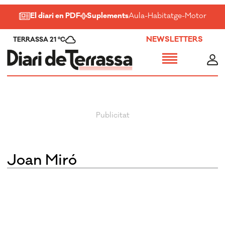
El diari en PDF
Suplements
Aula
-
Habitatge
-
Motor
-
Salu
NEWSLETTERS
TERRASSA 21 ºC
Joan Miró