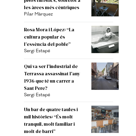
les àrees més cèntriques
Pilar Màrquez
Rosa Mora i López: “La
cultura popular és
l’essència del poble”
Sergi Estapé
Qui va ser l'industrial de
Terrassa assassinat l'any
1936 que té un carrer a
Sant Pere?
Sergi Estapé
Un bar de quatre taules i
mil històries: “És molt
tranquil, molt familiar i
molt de barri”