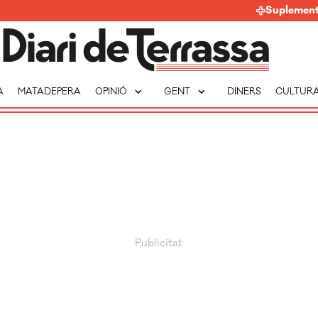
Suplemen
expand_more
expand_more
A
MATADEPERA
OPINIÓ
GENT
DINERS
CULTUR