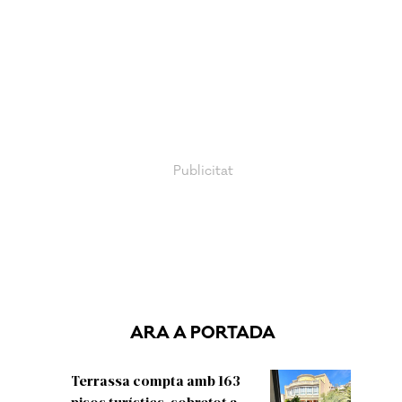
ARA A PORTADA
Terrassa compta amb 163
pisos turístics, sobretot a