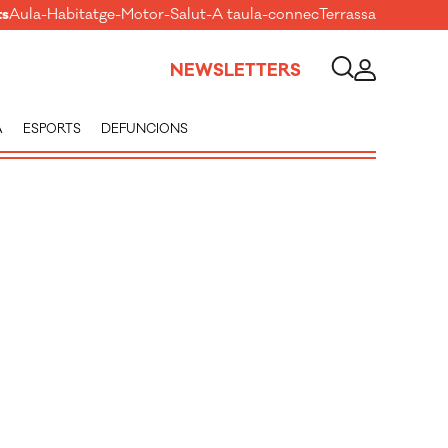
ts
Aula
-
Habitatge
-
Motor
-
Salut
-
A taula
-
connecTerrassa
NEWSLETTERS
A
ESPORTS
DEFUNCIONS