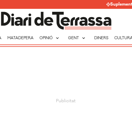
Suplemen
expand_more
expand_more
A
MATADEPERA
OPINIÓ
GENT
DINERS
CULTUR