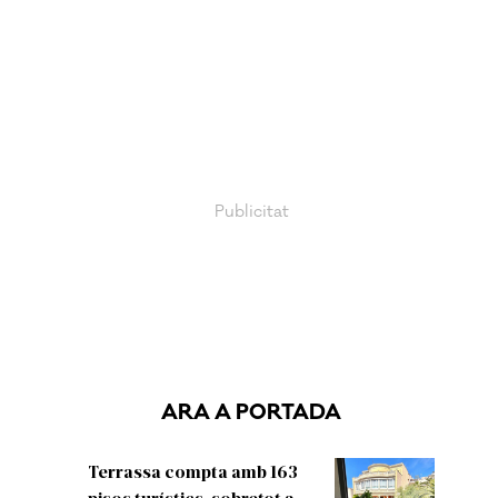
ARA A PORTADA
Terrassa compta amb 163
pisos turístics, sobretot a