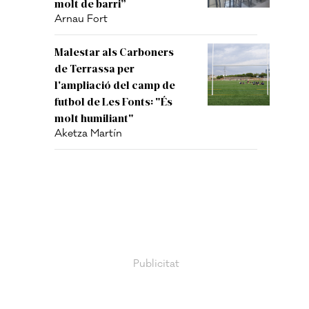
molt de barri”
Arnau Fort
Malestar als Carboners
de Terrassa per
l'ampliació del camp de
futbol de Les Fonts: "És
molt humiliant"
Aketza Martín