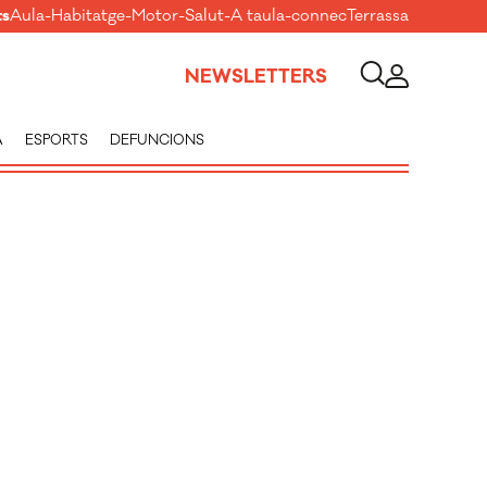
ts
Aula
-
Habitatge
-
Motor
-
Salut
-
A taula
-
connecTerrassa
NEWSLETTERS
A
ESPORTS
DEFUNCIONS