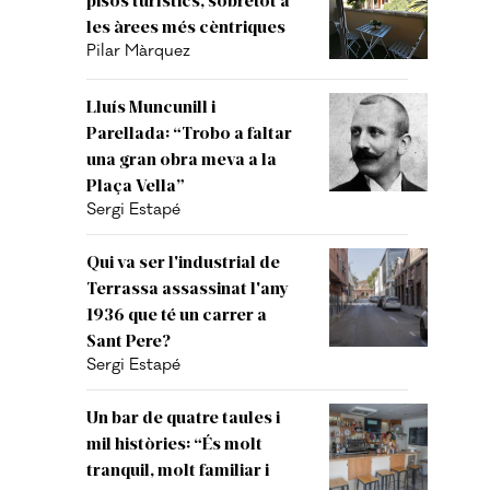
les àrees més cèntriques
Pilar Màrquez
Lluís Muncunill i
Parellada: “Trobo a faltar
una gran obra meva a la
Plaça Vella”
Sergi Estapé
Qui va ser l'industrial de
Terrassa assassinat l'any
1936 que té un carrer a
Sant Pere?
Sergi Estapé
Un bar de quatre taules i
mil històries: “És molt
tranquil, molt familiar i