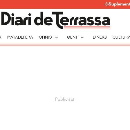
Suplemen
expand_more
expand_more
A
MATADEPERA
OPINIÓ
GENT
DINERS
CULTUR