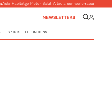
ts
Aula
-
Habitatge
-
Motor
-
Salut
-
A taula
-
connecTerrassa
NEWSLETTERS
A
ESPORTS
DEFUNCIONS