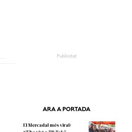
ARA A PORTADA
El Mercadal més viral:
“T’he vist a TikTok”