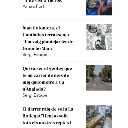
Arnau Fort
Juan Colomera, el
Cantinflas terrassenc:
“Em vaig plantejar fer de
Groucho Marx”
Sergi Estapé
Qui va ser el geòleg que
té un carrer de més de
mig quilòmetre a Ca
n’Anglada?
Sergi Estapé
El darrer raig de sol a La
Bodega: "Hem assolit
tots els nostres reptes i