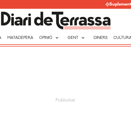
Suplemen
expand_more
expand_more
A
MATADEPERA
OPINIÓ
GENT
DINERS
CULTUR