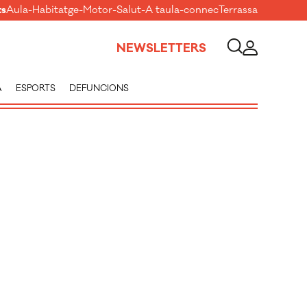
ts
Aula
-
Habitatge
-
Motor
-
Salut
-
A taula
-
connecTerrassa
NEWSLETTERS
A
ESPORTS
DEFUNCIONS