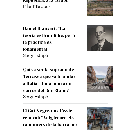
Pilar Màrquez
Daniel Blanxart: “La
teoria està molt bé, però
la pràctica és
fonamental”
Sergi Estapé
Qui va ser la soprano de
Terrassa que va triomfar
a Itàlia i dona nom a un
carrer del Roc Blanc?
Sergi Estapé
El Gat Negre, un clàssic
renovat: "Vaig treure els
tamborets de la barra per