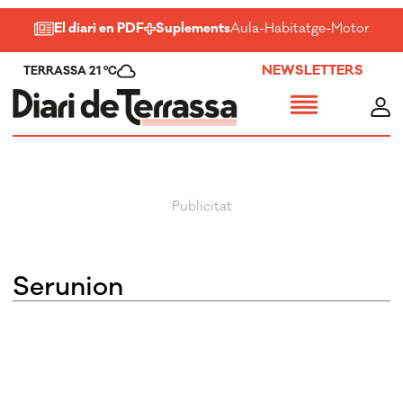
El diari en PDF
Suplements
Aula
-
Habitatge
-
Motor
-
Salu
NEWSLETTERS
TERRASSA 21 ºC
Serunion