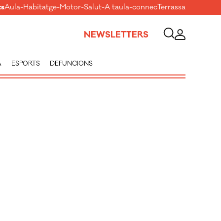
ts
Aula
-
Habitatge
-
Motor
-
Salut
-
A taula
-
connecTerrassa
NEWSLETTERS
A
ESPORTS
DEFUNCIONS