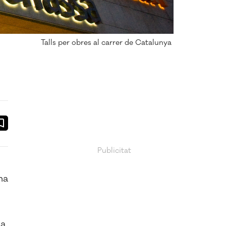
Talls per obres al carrer de Catalunya
ook
ail
na
na