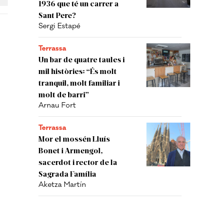
1936 que té un carrer a
Sant Pere?
Sergi Estapé
Terrassa
Un bar de quatre taules i
mil històries: “És molt
tranquil, molt familiar i
molt de barri”
Arnau Fort
Terrassa
Mor el mossén Lluís
Bonet i Armengol,
sacerdot i rector de la
Sagrada Família
Aketza Martín