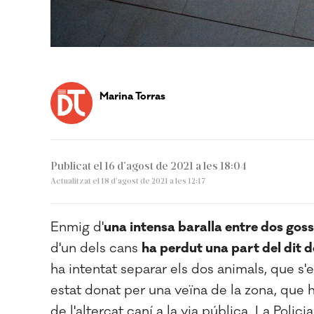
Marina Torras
Publicat el 16 d’agost de 2021 a les 18:04
Actualitzat el 18 d’agost de 2021 a les 12:17
Enmig d'
una intensa baralla entre dos gos
d'un dels cans
ha perdut una part del dit 
ha intentat separar els dos animals, que s'
estat donat per una veïna de la zona, que 
de l'altercat caní a la via pública. La Polic