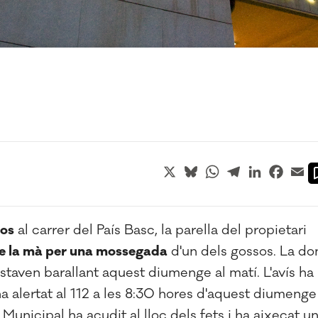
X
Bluesky
WhatsApp
Telegram
LinkedIn
Faceb
Em
sos
al carrer del País Basc, la parella del propietari
de la mà per una mossegada
d'un dels gossos. La do
estaven barallant aquest diumenge al matí. L'avís ha
ha alertat al 112 a les 8:30 hores d'aquest diumenge
ia Municipal ha acudit al lloc dels fets i ha aixecat u