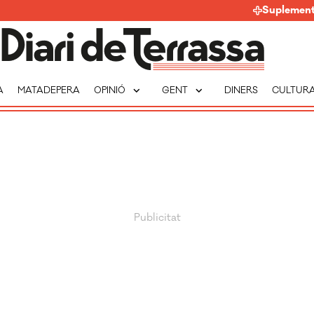
Suplemen
expand_more
expand_more
A
MATADEPERA
OPINIÓ
GENT
DINERS
CULTUR