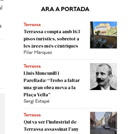
al
ARA A PORTADA
Terrassa
a
Terrassa compta amb 163
pisos turístics, sobretot a
les àrees més cèntriques
Pilar Màrquez
Terrassa
Lluís Muncunill i
Parellada: “Trobo a faltar
una gran obra meva a la
Plaça Vella”
Sergi Estapé
Terrassa
Qui va ser l'industrial de
Terrassa assassinat l'any