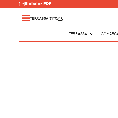
El diari en PDF
TERRASSA 31 ºC
expand_more
TERRASSA
COMARC