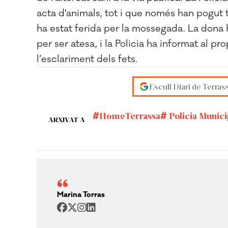
acta d'animals, tot i que només han pogut tr
ha estat ferida per la mossegada. La dona
per ser atesa, i la Policia ha informat al p
l’esclariment dels fets.
Escull Diari de Terras
HomeTerrassa
Policia Munici
ARXIVAT A
Marina Torras