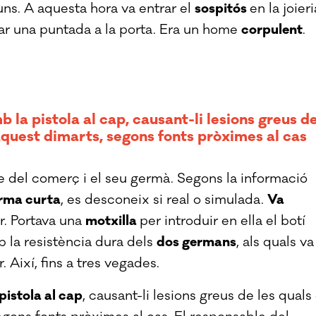
uns. A aquesta hora va entrar el
sospitós
en la joieri
nar una puntada a la porta. Era un home
corpulent
.
b la pistola al cap
, causant-li lesions greus d
t aquest dimarts, segons fonts pròximes al cas
e del comerç i el seu germà. Segons la informació
'arma curta
, es desconeix si real o simulada.
Va
r. Portava una
motxilla
per introduir en ella el botí
 la resistència dura dels
dos germans
, als quals va
r. Així, fins a tres vegades.
pistola al cap
, causant-li lesions greus de les quals 