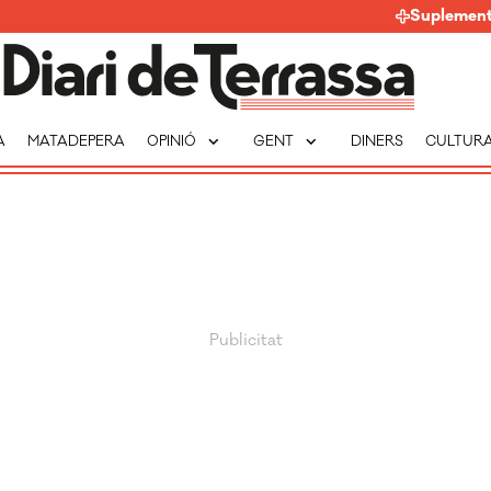
Suplemen
expand_more
expand_more
A
MATADEPERA
OPINIÓ
GENT
DINERS
CULTUR