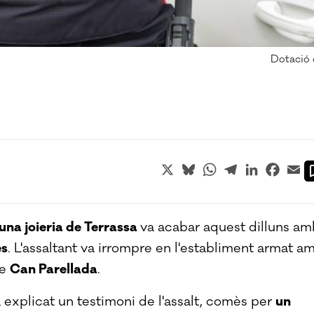
Dotació 
X
Bluesky
WhatsApp
Telegram
LinkedIn
Faceb
Em
una joieria de Terrassa
va acabar aquest dilluns am
es
. L'assaltant va irrompre en l'establiment armat a
de
Can Parellada
.
 explicat un testimoni de l'assalt, comès per
un