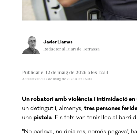
Javier Llamas
Redactor al Diari de Terrassa
Publicat el 12 de maig de 2026 a les 12:14
Actualitzat el 12 de maig de 2026 a les 16:04
Un robatori amb violència i intimidació en 
un detingut i, almenys,
tres persones ferid
una
pistola
. Els fets van tenir lloc al barri 
"No parlava, no deia res, només pegava", ha