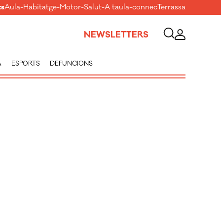
ts
Aula
-
Habitatge
-
Motor
-
Salut
-
A taula
-
connecTerrassa
NEWSLETTERS
A
ESPORTS
DEFUNCIONS