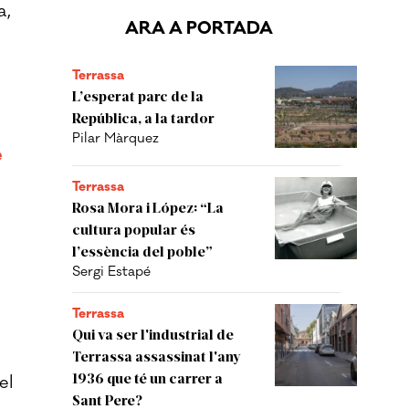
a,
ARA A PORTADA
Terrassa
L’esperat parc de la
República, a la tardor
Pilar Màrquez
e
Terrassa
Rosa Mora i López: “La
cultura popular és
l’essència del poble”
Sergi Estapé
Terrassa
Qui va ser l'industrial de
Terrassa assassinat l'any
1936 que té un carrer a
el
Sant Pere?