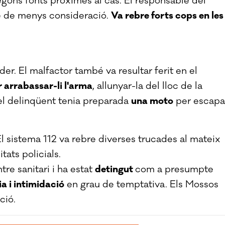
segons fonts pròximes al cas. El responsable del
ue de menys consideració.
Va rebre forts cops en les
r. El malfactor també va resultar ferit en el
 arrabassar-li l'arma
, allunyar-la del lloc de la
, el delinqüent tenia preparada
una moto
per escapa
El sistema 112 va rebre diverses trucades al mateix
tats policials.
tre sanitari i ha estat
detingut
com a presumpte
a i intimidació
en grau de temptativa. Els Mossos
ció.