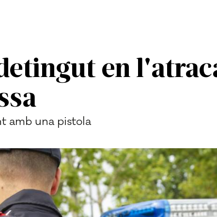
n detingut en l'atr
assa
nt amb una pistola