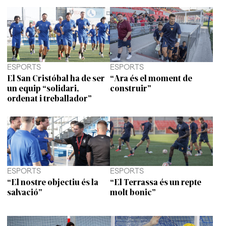
ESPORTS
ESPORTS
El San Cristóbal ha de ser
“Ara és el moment de
un equip “solidari,
construir”
ordenat i treballador”
ESPORTS
ESPORTS
“El nostre objectiu és la
“El Terrassa és un repte
salvació”
molt bonic”