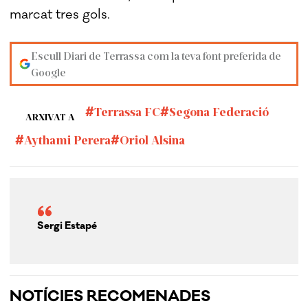
marcat tres gols.
Escull Diari de Terrassa com la teva font preferida de
Google
Terrassa FC
Segona Federació
ARXIVAT A
Aythami Perera
Oriol Alsina
Sergi Estapé
NOTÍCIES RECOMENADES