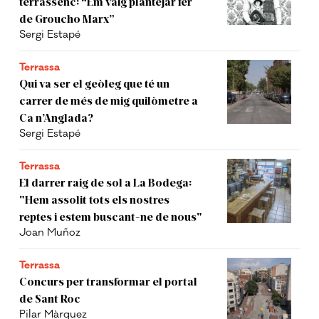
terrassenc: “Em vaig plantejar fer
de Groucho Marx”
Sergi Estapé
Terrassa
Qui va ser el geòleg que té un
carrer de més de mig quilòmetre a
Ca n’Anglada?
Sergi Estapé
Terrassa
El darrer raig de sol a La Bodega:
"Hem assolit tots els nostres
reptes i estem buscant-ne de nous"
Joan Muñoz
Terrassa
Concurs per transformar el portal
de Sant Roc
Pilar Màrquez