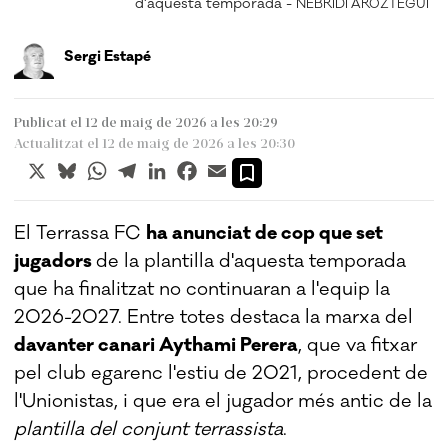
d'aquesta temporada -
NEBRIDI ARÓZTEGUI
Sergi Estapé
Publicat el 12 de maig de 2026 a les 20:29
Actualitzat el 12 de maig de 2026 a les 20:30
X
Bluesky
WhatsApp
Telegram
LinkedIn
Facebook
Email
El Terrassa FC
ha anunciat de cop que set
jugadors
de la plantilla d'aquesta temporada
que ha finalitzat no continuaran a l'equip la
2026-2027. Entre totes destaca la marxa del
davanter canari Aythami Perera
, que va fitxar
pel club egarenc l'estiu de 2021, procedent de
l'Unionistas, i que era el jugador més antic de la
plantilla del conjunt terrassista
.