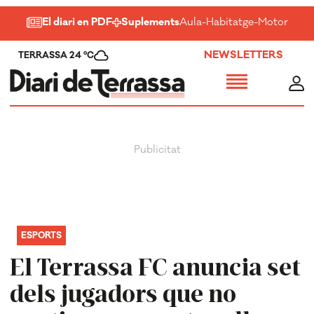
El diari en PDF
Suplements
Aula
-
Habitatge
-
Motor
-
Salu
NEWSLETTERS
TERRASSA 24 ºC
ESPORTS
El Terrassa FC anuncia set
dels jugadors que no