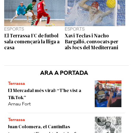
ESPORTS
ESPORTS
El Terrassa FC de futbol
Xavi Teclas i Nacho
sala començarà la lliga a
Bargalló, convocats per
casa
als Jocs del Mediterrani
ARA A PORTADA
Terrassa
El Mercadal més viral: “T’he vist a
TikTok”
Arnau Fort
Terrassa
Juan Colomera, el Cantinflas