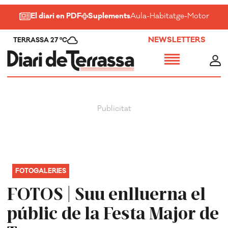
El diari en PDF
Suplements
Aula
-
Habitatge
-
Motor
-
Salu
NEWSLETTERS
TERRASSA 27 ºC
FOTOGALERIES
FOTOS | Suu enlluerna el
públic de la Festa Major de