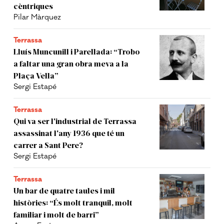
cèntriques
Pilar Màrquez
Terrassa
Lluís Muncunill i Parellada: “Trobo
a faltar una gran obra meva a la
Plaça Vella”
Sergi Estapé
Terrassa
Qui va ser l'industrial de Terrassa
assassinat l'any 1936 que té un
carrer a Sant Pere?
Sergi Estapé
Terrassa
Un bar de quatre taules i mil
històries: “És molt tranquil, molt
familiar i molt de barri”