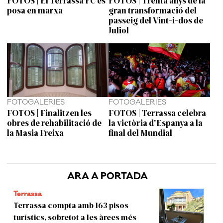
posa en marxa
gran transformació del
passeig del Vint-i-dos de
Juliol
FOTOGALERIES
FOTOGALERIES
FOTOS | Finalitzen les
FOTOS | Terrassa celebra
obres de rehabilitació de
la victòria d'Espanya a la
la Masia Freixa
final del Mundial
ARA A PORTADA
Terrassa
Terrassa compta amb 163 pisos
turístics, sobretot a les àrees més