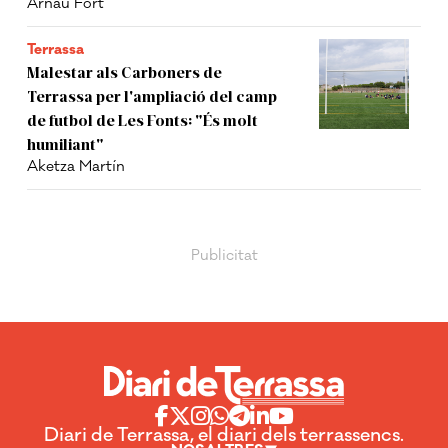
Arnau Fort
Terrassa
Malestar als Carboners de
Terrassa per l'ampliació del camp
de futbol de Les Fonts: "És molt
humiliant"
Aketza Martín
Diari de Terrassa, el diari dels terrassencs.