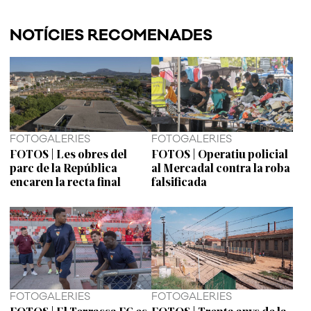
NOTÍCIES RECOMENADES
FOTOGALERIES
FOTOGALERIES
FOTOS | Les obres del
FOTOS | Operatiu policial
parc de la República
al Mercadal contra la roba
encaren la recta final
falsificada
FOTOGALERIES
FOTOGALERIES
FOTOS | El Terrassa FC es
FOTOS | Trenta anys de la