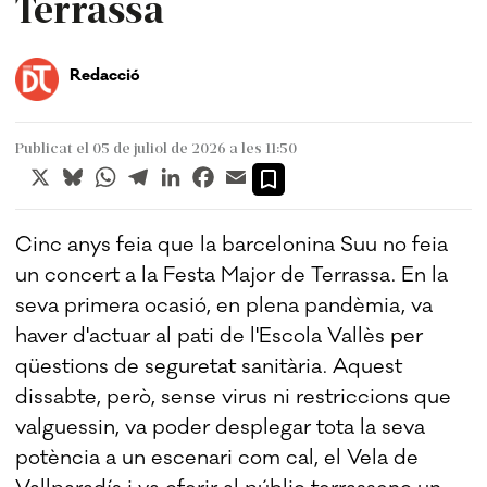
Terrassa
Redacció
Publicat el 05 de juliol de 2026 a les 11:50
X
Bluesky
WhatsApp
Telegram
LinkedIn
Facebook
Email
Cinc anys feia que la barcelonina Suu no feia
un concert a la Festa Major de Terrassa. En la
seva primera ocasió, en plena pandèmia, va
haver d'actuar al pati de l'Escola Vallès per
qüestions de seguretat sanitària. Aquest
dissabte, però, sense virus ni restriccions que
valguessin, va poder desplegar tota la seva
potència a un escenari com cal, el Vela de