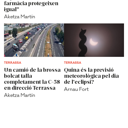
farmàcia protegeixen
igual"
Aketza Martín
TERRASSA
TERRASSA
Un camió de la brossa
Quina és la previsió
bolcat talla
meteorològica pel dia
completament la C-58
de l'eclipsi?
en direcció Terrassa
Arnau Fort
Aketza Martín