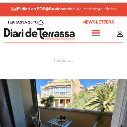
El diari en PDF
Suplements
Aula
-
Habitatge
-
Motor
-
Salu
NEWSLETTERS
TERRASSA 25 ºC