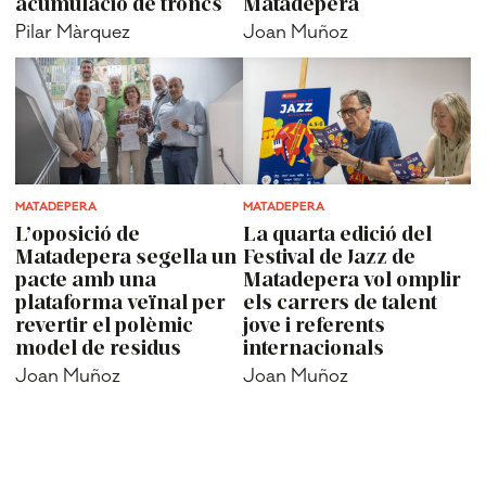
acumulació de troncs
Matadepera
Pilar Màrquez
Joan Muñoz
MATADEPERA
MATADEPERA
L’oposició de
La quarta edició del
Matadepera segella un
Festival de Jazz de
pacte amb una
Matadepera vol omplir
plataforma veïnal per
els carrers de talent
revertir el polèmic
jove i referents
model de residus
internacionals
Joan Muñoz
Joan Muñoz