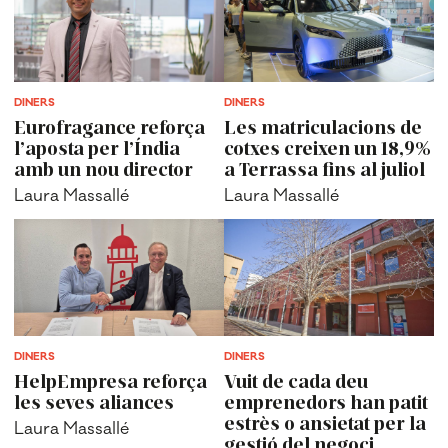
DINERS
DINERS
Eurofragance reforça
Les matriculacions de
l’aposta per l’Índia
cotxes creixen un 18,9%
amb un nou director
a Terrassa fins al juliol
Laura Massallé
Laura Massallé
DINERS
DINERS
HelpEmpresa reforça
Vuit de cada deu
les seves aliances
emprenedors han patit
estrès o ansietat per la
Laura Massallé
gestió del negoci