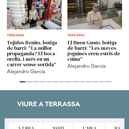
TERRASSA
TERRASSA
Tejidos Benito, botiga
El Buen Gusto, botiga
de barri: "La millor
de barri: "Les meves
propaganda? El boca-
joguines eren estris de
orella, i més en un
cuina"
carrer sense sortida"
Alejandro García
Alejandro García
VIURE A TERRASSA
A TAULA
SALUT
L'AULA
HABITA