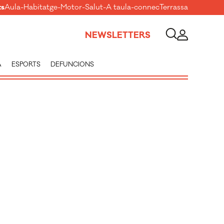
ts
Aula
-
Habitatge
-
Motor
-
Salut
-
A taula
-
connecTerrassa
NEWSLETTERS
A
ESPORTS
DEFUNCIONS