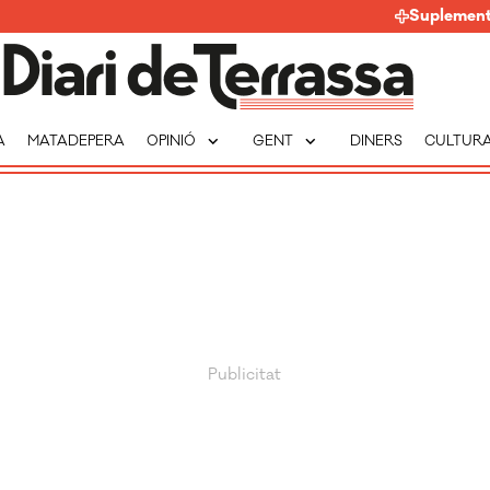
Suplemen
expand_more
expand_more
A
MATADEPERA
OPINIÓ
GENT
DINERS
CULTUR