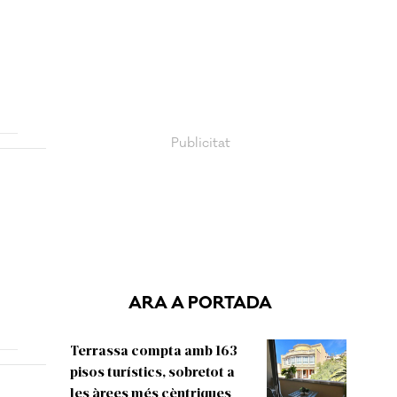
ARA A PORTADA
Terrassa compta amb 163
pisos turístics, sobretot a
les àrees més cèntriques