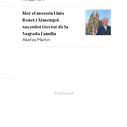
Mor el mossén Lluís
Bonet i Armengol,
sacerdot i rector de la
Sagrada Família
Aketza Martín
,