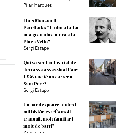
Pilar Màrquez
Lluís Muncunill i
Parellada: “Trobo a faltar
una gran obra meva a la
Plaça Vella”
Sergi Estapé
Qui va ser l'industrial de
Terrassa assassinat l'any
1936 que té un carrer a
Sant Pere?
Sergi Estapé
Un bar de quatre taules i
mil històries: “És molt
tranquil, molt familiar i
molt de barri”
Arnau Fort