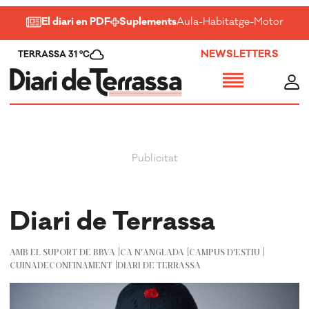
El diari en PDF
Suplements
Aula
-
Habitatge
-
Motor
-
Salu
NEWSLETTERS
TERRASSA 31 ºC
Diari de Terrassa
AMB EL SUPORT DE BBVA
CA N'ANGLADA
CAMPUS D'ESTIU
CUINADECONFINAMENT
DIARI DE TERRASSA