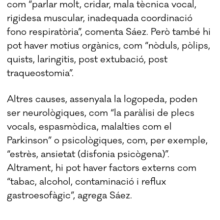
com “parlar molt, cridar, mala tècnica vocal,
rigidesa muscular, inadequada coordinació
fono respiratòria”, comenta Sáez. Però també hi
pot haver motius orgànics, com “nòduls, pòlips,
quists, laringitis, post extubació, post
traqueostomia”.
Altres causes, assenyala la logopeda, poden
ser neurològiques, com “la paràlisi de plecs
vocals, espasmòdica, malalties com el
Parkinson” o psicològiques, com, per exemple,
“estrès, ansietat (disfonia psicògena)”.
Altrament, hi pot haver factors externs com
“tabac, alcohol, contaminació i reflux
gastroesofàgic”, agrega Sáez.