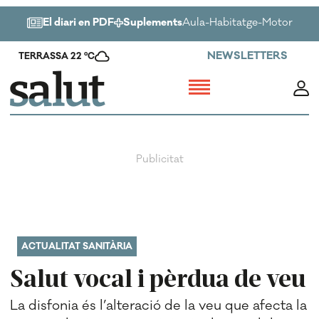
El diari en PDF
Suplements
Aula
-
Habitatge
-
Motor
-
Salu
NEWSLETTERS
TERRASSA 22 ºC
ACTUALITAT SANITÀRIA
Salut vocal i pèrdua de veu
La disfonia és l’alteració de la veu que afecta la