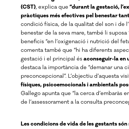
(CST)
, explica que
“durant la gestació, l’e
pràctiques més efectives pel benestar tan
condició física, de la qualitat del son i de 
benestar de la seva mare, també li suposa 
beneficis “en l’oxigenació i nutrició del fet
comenta també que “hi ha diferents aspec
gestació i el principal és
aconseguir-la en u
destaca la importància de “demanar una cit
preconcepcional”. L’objectiu d’aquesta vis
físiques, psicoemocionals i ambientals poss
Gallego apunta que “la cerca d’embaràs en
de l’assessorament a la consulta preconcep
Les condicions de vida de les gestants són 