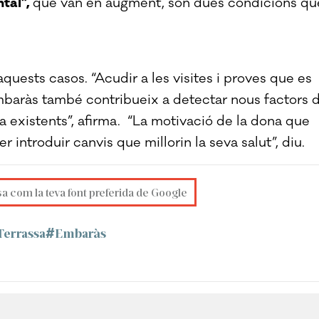
ntal”,
que van en augment, són dues condicions qu
aquests casos. “Acudir a les visites i proves que es
baràs també contribueix a detectar nous factors 
ja existents”, afirma. “La motivació de la dona que
 introduir canvis que millorin la seva salut”, diu.
sa com la teva font preferida de Google
Terrassa
Embaràs