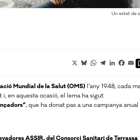
Un estat de s
X
Bluesky
WhatsApp
Telegram
LinkedIn
Faceb
Em
ació Mundial de la Salut (OMS)
l’any 1948, cada m
t i, en aquesta ocasió, el lema ha sigut
ançadors”
, que ha donat pas a una campanya anual
evadores ASSIR, del Consorci Sanitari de Terrassa