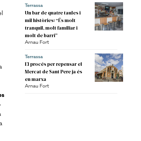
Terrassa
el
Un bar de quatre taules i
mil històries: “És molt
tranquil, molt familiar i
molt de barri”
Arnau Fort
Terrassa
El procés per repensar el
a
Mercat de Sant Pere ja és
en marxa
Arnau Fort
ps
b
a
a