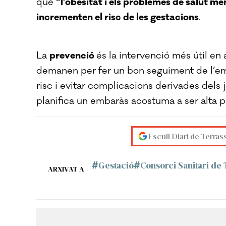
que
“l’obesitat i els problemes de salut me
incrementen el risc de les gestacions
.
La
prevenció
és la intervenció més útil en 
demanen per fer un bon seguiment de l’em
risc i evitar complicacions derivades dels 
planifica un embaràs acostuma a ser alta per
Escull Diari de Terras
Gestació
Consorci Sanitari de 
ARXIVAT A