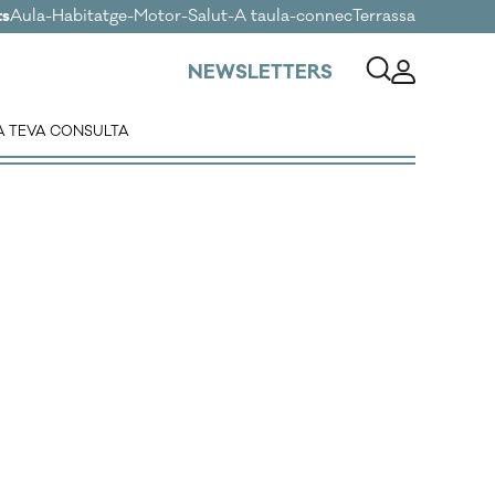
ts
Aula
-
Habitatge
-
Motor
-
Salut
-
A taula
-
connecTerrassa
NEWSLETTERS
A TEVA CONSULTA