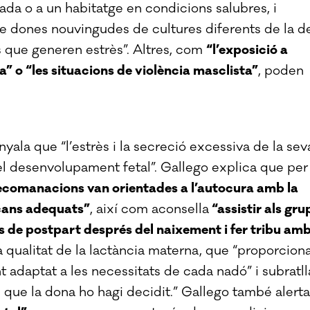
ada o a un habitatge en condicions salubres, i
 de dones nouvingudes de cultures diferents de la d
s que generen estrès”. Altres, com
“l’exposició a
” o “les situacions de violència masclista”
, poden
ala que “l’estrès i la secreció excessiva de la sev
 el desenvolupament fetal”. Gallego explica que per
recomanacions van orientades a l’autocura amb la
scans adequats”
, així com aconsella
“assistir als gru
ls de postpart després del naixement i fer tribu am
 qualitat de la lactància materna, que “proporcion
adaptat a les necessitats de cada nadó” i subratll
e que la dona ho hagi decidit.” Gallego també alerta