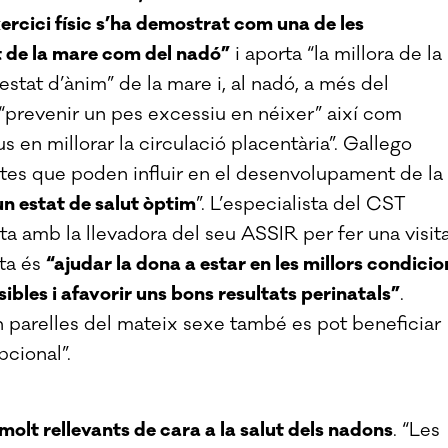
xercici físic s’ha demostrat com una de les
t de la mare com del nadó”
i aporta “la millora de la
l’estat d’ànim” de la mare i, al nadó, a més del
“prevenir un pes excessiu en néixer” així com
us en millorar la circulació placentària”. Gallego
tes que poden influir en el desenvolupament de la
n estat de salut òptim
”. L’especialista del CST
a amb la llevadora del seu ASSIR per fer una visit
ita és
“ajudar la dona a estar en les millors condicio
ibles i afavorir uns bons resultats perinatals”
.
 parelles del mateix sexe també es pot beneficiar
cional”.
molt rellevants de cara a la salut dels nadons
. “Les