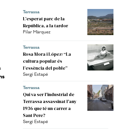
Terrassa
L’esperat parc de la
República, a la tardor
Pilar Màrquez
Terrassa
Rosa Mora i López: “La
cultura popular és
a
l’essència del poble”
Sergi Estapé
ns
Terrassa
Qui va ser l'industrial de
Terrassa assassinat l'any
1936 que té un carrer a
Sant Pere?
Sergi Estapé