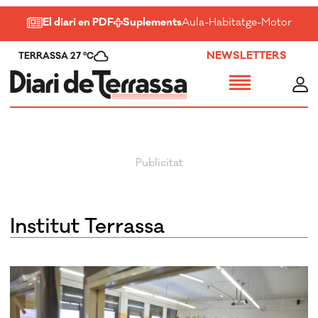
El diari en PDF
Suplements
Aula
-
Habitatge
-
Motor
-
Salu
NEWSLETTERS
TERRASSA 27 ºC
Institut Terrassa