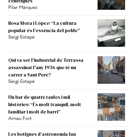
cèntriques
Pilar Màrquez
Rosa Mora i López: “La cultura
popular és l’essència del poble”
Sergi Estapé
Qui va ser l'industrial de Terrassa
assassinat l'any 1936 que té un
carrer a Sant Pere?
Sergi Estapé
Un bar de quatre taules i mil
històries: “És molt tranquil, molt
familiar i molt de barri”
Arnau Fort
Les botigues d’astronomia fan