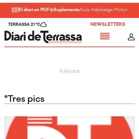
El diari en PDF
Suplements
Aula
-
Habitatge
-
Motor
-
Salu
NEWSLETTERS
TERRASSA 21 ºC
"Tres pics