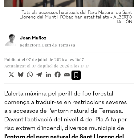
nt
Tots els accessos habituals del Parc Natural de Sant
Llorenç del Munt i l'Obac han estat tallats -
ÓN
ALBERTO
TALLÓN
Joan Muñoz
Redactor a Diari de Terrassa
Publicat el 07 de juliol de 2026 a les 16:17
Actualitzat el 07 de juliol de 2026 a les 17:17
X
Bluesky
WhatsApp
Telegram
LinkedIn
Facebook
Email
L'alerta màxima pel perill de foc forestal
comença a traduir-se en restriccions severes
als accessos de l'entorn natural de Terrassa.
Davant l'activació del nivell 4 del Pla Alfa per
risc extrem d'incendi, diversos municipis de
l'entorn del parc natural de Sant Llorenç del