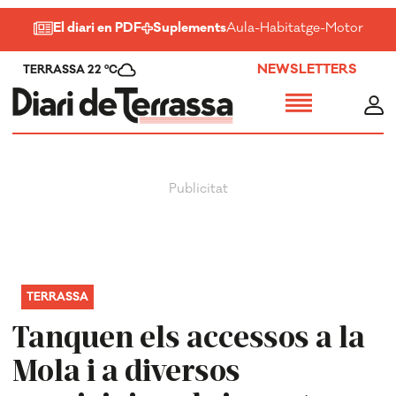
El diari en PDF
Suplements
Aula
-
Habitatge
-
Motor
-
Salu
NEWSLETTERS
TERRASSA 22 ºC
TERRASSA
Tanquen els accessos a la
Mola i a diversos