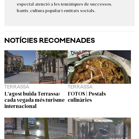
especial atenció a les temàtiques de successos,
barris, cultura popular i entitats socials.
NOTÍCIES RECOMENADES
TERRASSA
TERRASSA
L’agost buida Terrassa:
FOTOS | Postals
cada vegada més turisme
culinàries
internacional