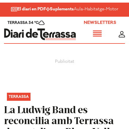
El diari en PDF
Suplements
Aula
-
Habitatge
-
Motor
-
Salu
NEWSLETTERS
TERRASSA 34 ºC
TERRASSA
La Ludwig Band es
reconcilia amb Terrassa