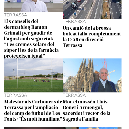
TERRASSA
Els consells del
TERRASSA
dermatòleg Ramon
Un camió de la brossa
Grimalt per gaudir de
bolcat talla completament
l'agost amb seguretat:
la C-58 en direcció
"Les cremes solars del
Terrassa
súper i les de la farmàcia
protegeixen igual"
TERRASSA
TERRASSA
Malestar als Carboners de
Mor el mossén Lluís
Terrassa per l'ampliació
Bonet i Armengol,
del camp de futbol de Les
sacerdot i rector de la
Fonts: "És molt humiliant"
Sagrada Família