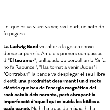
I el que es va viure va ser, ras i curt, un acte de
fe pagana.
La Ludwig Band
va saltar a la gespa sense
demanar permís. Amb els primers compassos
d’
"El teu amor"
, enllaçada de corcoll amb "Si fa
no fa Rapunzel", "Has tornat a venir Judes" i
"Contraban", la banda va desplegar el seu llibre
d'estil:
una proximitat desarmant i un directe
elèctric que beu de l'energia magnètica del
rock català dels noranta, però abraçant la
imperfecció d'aquell qui es buida les bitlles a
cada cançó.
No hi ha trucs de màgia; hi ha