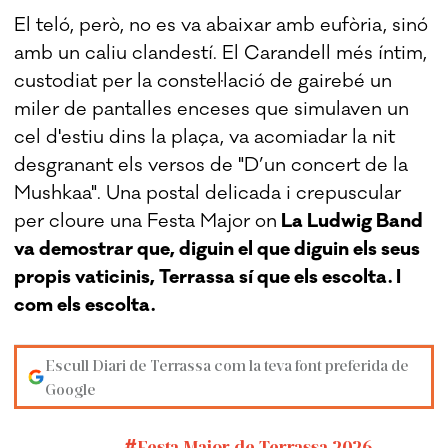
El teló, però, no es va abaixar amb eufòria, sinó
amb un caliu clandestí. El Carandell més íntim,
custodiat per la constel·lació de gairebé un
miler de pantalles enceses que simulaven un
cel d'estiu dins la plaça, va acomiadar la nit
desgranant els versos de "D’un concert de la
Mushkaa". Una postal delicada i crepuscular
per cloure una Festa Major on
La Ludwig Band
va demostrar que, diguin el que diguin els seus
propis vaticinis, Terrassa sí que els escolta. I
com els escolta.
Escull Diari de Terrassa com la teva font preferida de
Google
Festa Major de Terrassa 2026