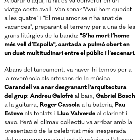
A partir d'aquí, la nit es va convertir en un
viatge costa avall. Van sonar "Avui hem quedat
a les quatre" i "El meu amor se n'ha anat de
vacances", preparant el terreny per a una de les
grans litúrgies de la banda:
"S’ha mort l’home
més vell d’Espolla", cantada a pulmó obert en
un duet multitudinari entre el públic i l’escenari.
Abans del tancament, va haver-hi temps per a
la reverència als artesans de la música.
Carandell va anar desgranant l'arquitectura
del grup
:
Andreu Galofré
al baix,
Gabriel Bosch
a la guitarra,
Roger Cassola
a la bateria,
Pau
Esteve
als teclats i
Lluc Valverde
al clarinet i
saxo. Però el clímax col·lectiu va arribar amb la
presentació de la celebritat més inesperada
del panorama musical català gràcies a l'altaveu