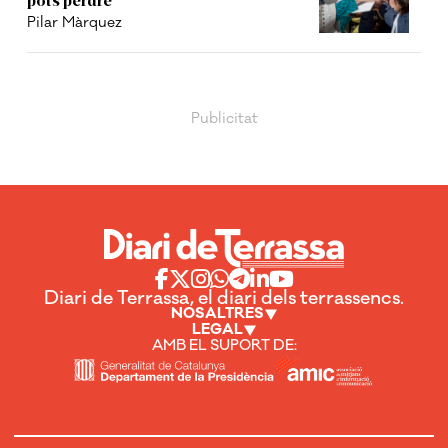
Pilar Màrquez
Diari de Terrassa, el diari dels terrassencs.
NOSALTRES
LEGAL
AMB EL SUPORT DE: