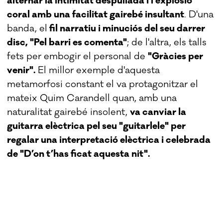
alternar la intimitat despullada i l'explosió
coral amb una facilitat gairebé insultant
. D'una
banda, el
fil narratiu i minuciós del seu darrer
disc, "Pel barri es comenta"
; de l'altra, els talls
fets per embogir el personal de
"Gràcies per
venir".
El millor exemple d'aquesta
metamorfosi constant el va protagonitzar el
mateix Quim Carandell quan, amb una
naturalitat gairebé insolent,
va canviar la
guitarra elèctrica pel seu "guitarlele" per
regalar una interpretació elèctrica i celebrada
de "D’on t’has ficat aquesta nit".