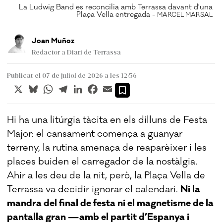
na
La Ludwig Band es reconcilia amb Terrassa davant d'una
Plaça Vella entregada -
AL
MARCEL MARSAL
Joan Muñoz
Redactor a Diari de Terrassa
Publicat el 07 de juliol de 2026 a les 12:56
X
Bluesky
WhatsApp
Telegram
LinkedIn
Facebook
Email
Hi ha una litúrgia tàcita en els dilluns de Festa
Major: el cansament comença a guanyar
terreny, la rutina amenaça de reaparèixer i les
places buiden el carregador de la nostàlgia.
Ahir a les deu de la nit, però, la Plaça Vella de
Terrassa va decidir ignorar el calendari.
Ni la
mandra del final de festa ni el magnetisme de la
pantalla gran —amb el partit d’Espanya i