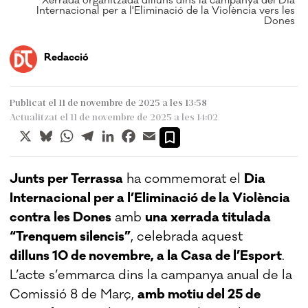
Xerrada organitzada dilluns dins la campanya del Dia
Internacional per a l'Eliminació de la Violència vers les
Dones
Redacció
Publicat el 11 de novembre de 2025 a les 13:58
Actualitzat el 11 de novembre de 2025 a les 14:02
X
Bluesky
WhatsApp
Telegram
LinkedIn
Facebook
Email
Junts per Terrassa
ha commemorat el
Dia
Internacional per a l’Eliminació de la Violència
contra les Dones
amb
una xerrada titulada
“Trenquem silencis”
, celebrada aquest
dilluns 10 de novembre, a la Casa de l’Esport
.
L’acte s’emmarca dins la campanya anual de la
Comissió 8 de Març,
amb motiu del 25 de