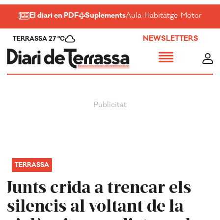
El diari en PDF
Suplements
Aula
-
Habitatge
-
Motor
-
Salu
NEWSLETTERS
TERRASSA 27 ºC
TERRASSA
Junts crida a trencar els
silencis al voltant de la