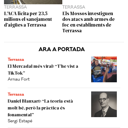
TERRASSA
TERRASSA
L’ACA licita per 23,5
Els Mossos investiguen
milions el sanejament
dos atacs amb armes de
d’aigües a Terrassa
foc en establiments de
Terrassa
ARA A PORTADA
Terrassa
El Mercadal més viral: “T’he vist a
TikTok”
Arnau Fort
Terrassa
Daniel Blanxart: “La teoria està
molt bé, però la pràctica és
fonamental”
Sergi Estapé