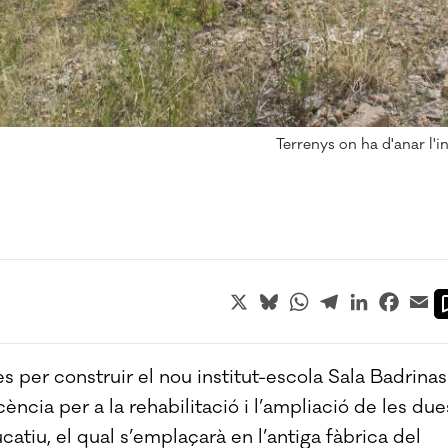
Terrenys on ha d'anar l'i
X
Bluesky
WhatsApp
Telegram
LinkedIn
Faceb
Em
es per construir el nou institut-escola Sala Badrinas
ència per a la rehabilitació i l’ampliació de les due
catiu, el qual s’emplaçarà en l’antiga fàbrica del