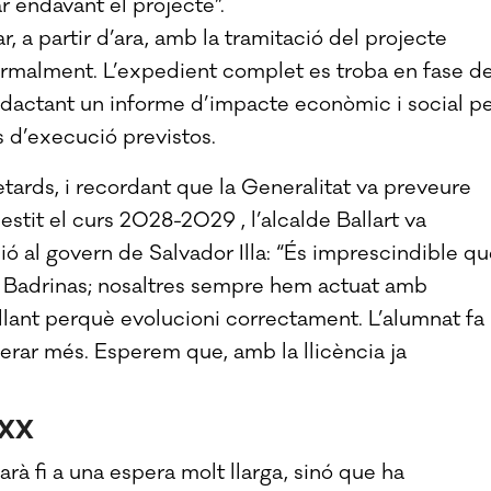
rar endavant el projecte”.
 a partir d’ara, amb la tramitació del projecte
 formalment. L’expedient complet es troba en fase d
 redactant un informe d’impacte econòmic i social p
s d’execució previstos.
etards, i recordant que la Generalitat va preveure
lestit el curs 2028-2029 , l’alcalde Ballart va
ó al govern de Salvador Illa: “És imprescindible q
a i Badrinas; nosaltres sempre hem actuat amb
tllant perquè evolucioni correctament. L’alumnat fa
erar més. Esperem que, amb la llicència ja
 XX
à fi a una espera molt llarga, sinó que ha