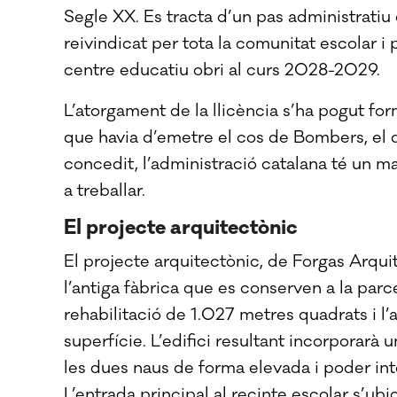
Segle XX. Es tracta d’un pas administratiu
reivindicat per tota la comunitat escolar i 
centre educatiu obri al curs 2028-2029.
L’atorgament de la llicència s’ha pogut for
que havia d’emetre el cos de Bombers, el d
concedit, l’administració catalana té un
a treballar.
El projecte arquitectònic
El projecte arquitectònic, de Forgas Arqui
l’antiga fàbrica que es conserven a la parc
rehabilitació de 1.027 metres quadrats i 
superfície. L’edifici resultant incorporarà 
les dues naus de forma elevada i poder int
L’entrada principal al recinte escolar s’ub