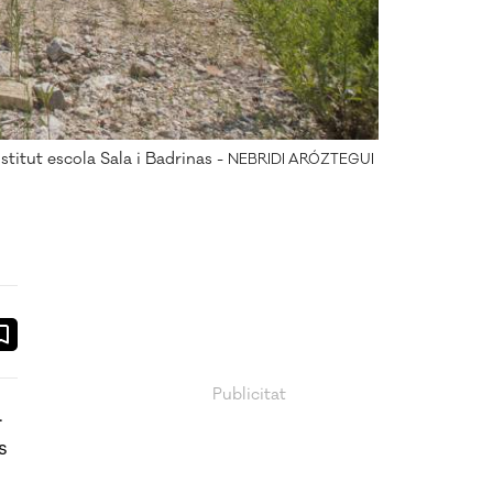
nstitut escola Sala i Badrinas -
NEBRIDI ARÓZTEGUI
ook
ail
.
s