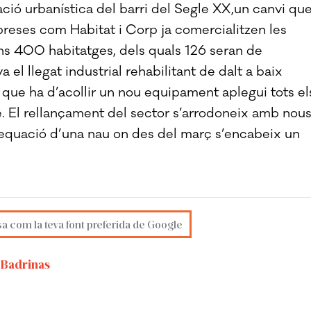
ció urbanística del barri del Segle XX,un canvi qu
preses com Habitat i Corp ja comercialitzen les
uns 400 habitatges, dels quals 126 seran de
va el llegat industrial rehabilitant de dalt a baix
i que ha d’acollir un nou equipament aplegui tots el
e. El rellançament del sector s’arrodoneix amb nou
adequació d’una nau on des del març s’encabeix un
sa com la teva font preferida de Google
i Badrinas