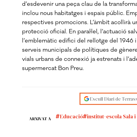
d’esdevenir una peça clau de la transforma
inclou nous habitatges i espais públic. Em
respectives promocions. L’àmbit acollirà 
protecció oficial. En paral·lel, l’actuació sal
l’emblemàtic edifici del rellotge del 1946 
serveis municipals de polítiques de gèner
vials urbans de connexió ja estrenats i l’
supermercat Bon Preu.
Escull Diari de Terras
Educació
institut-escola Sala 
ARXIVAT A