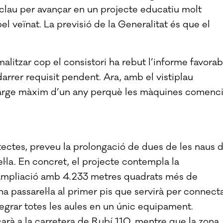
 clau per avançar en un projecte educatiu molt
pel veïnat. La previsió de la Generalitat és que el
malitzar cop el consistori ha rebut l’informe favorab
arrer requisit pendent. Ara, amb el vistiplau
 marge màxim d’un any perquè les màquines comenc
tectes, preveu la prolongació de dues de les naus 
el·la. En concret, el projecte contempla la
l’ampliació amb 4.233 metres quadrats més de
una passarel·la al primer pis que servirà per connect
egrar totes les aules en un únic equipament.
icarà a la carretera de Rubí 110, mentre que la zona