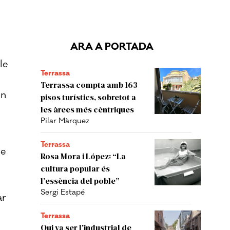
ARA A PORTADA
le
Terrassa
Terrassa compta amb 163
in
pisos turístics, sobretot a
les àrees més cèntriques
Pilar Màrquez
Terrassa
de
Rosa Mora i López: “La
cultura popular és
l’essència del poble”
Sergi Estapé
ar
Terrassa
Qui va ser l'industrial de