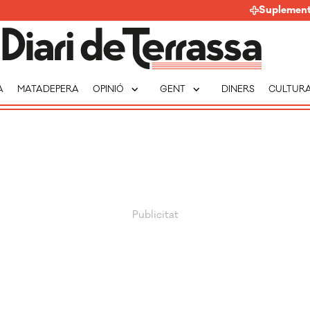
Suplemen
expand_more
expand_more
A
MATADEPERA
OPINIÓ
GENT
DINERS
CULTUR