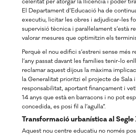
celeritat per atorgar la llicència i poder ti
El Departament d’Educació ha de continuar,
executiu, licitar les obres i adjudicar-les
supervisió tècnica i paral·lelament s’està
valorar mesures que optimitzin els termini
Perquè el nou edifici s’estreni sense més r
l’any passat davant les famílies tenir-lo enl
reclamar aquest dijous la màxima implicaci
la Generalitat prioritzi el projecte de Sal
responsabilitat, aportant finançament i ve
14 anys que està en barracons i no pot esp
concedida, es posi fil a l’agulla”.
Transformació urbanística al Segle
Aquest nou centre educatiu no només posar