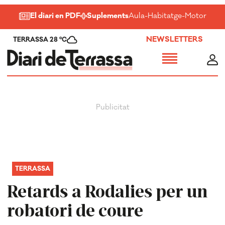
El diari en PDF
Suplements
Aula
-
Habitatge
-
Motor
-
Salu
NEWSLETTERS
TERRASSA 28 ºC
TERRASSA
Retards a Rodalies per un
robatori de coure