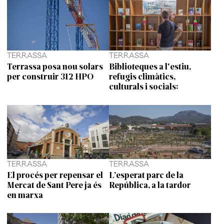
TERRASSA
TERRASSA
Terrassa posa nou solars
Biblioteques a l'estiu,
per construir 312 HPO
refugis climàtics,
culturals i socials:
TERRASSA
TERRASSA
El procés per repensar el
L’esperat parc de la
Mercat de Sant Pere ja és
República, a la tardor
en marxa