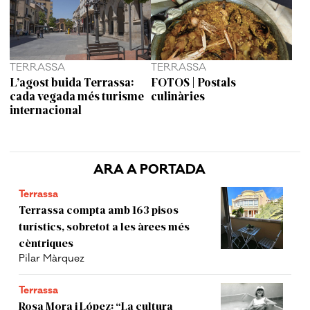
TERRASSA
TERRASSA
L’agost buida Terrassa:
FOTOS | Postals
cada vegada més turisme
culinàries
internacional
ARA A PORTADA
Terrassa
Terrassa compta amb 163 pisos
turístics, sobretot a les àrees més
cèntriques
Pilar Màrquez
Terrassa
Rosa Mora i López: “La cultura