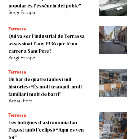
popular és l’essència del poble”
Sergi Estapé
Terrassa
Qui va ser l'industrial de Terrassa
assassinat l'any 1936 que té un
carrer a Sant Pere?
Sergi Estapé
Terrassa
Un bar de quatre taules i mil
històries: “És molt tranquil, molt
familiar i molt de barri”
Arnau Fort
Terrassa
Les botigues d’astronomia fan
l’agost amb l’eclipsi: “Aquí es ven
tot”