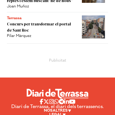
reptes i estem buscant-ne de nous"
Joan Muñoz
Terrassa
Concurs per transformar el portal
de Sant Roc
Pilar Màrquez
Diari de Terrassa, el diari dels terrassencs.
NOSALTRES
LEGAL