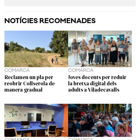
NOTÍCIES RECOMENADES
COMARCA
COMARCA
Reclamen un pla per
Joves docents per reduir
reobrir Collserola de
la bretxa digital dels
manera gradual
adults a Viladecavalls