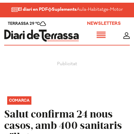
El diari en PDF
Suplements
Aula
-
Habitatge
-
Motor
-
Salu
NEWSLETTERS
TERRASSA 29 ºC
COMARCA
Salut confirma 24 nous
casos, amb 400 sanitaris