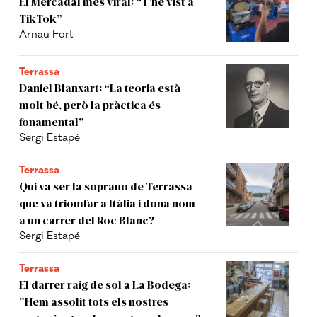
El Mercadal més viral: “T’he vist a
TikTok”
Arnau Fort
Terrassa
Daniel Blanxart: “La teoria està
molt bé, però la pràctica és
fonamental”
Sergi Estapé
Terrassa
Qui va ser la soprano de Terrassa
que va triomfar a Itàlia i dona nom
a un carrer del Roc Blanc?
Sergi Estapé
Terrassa
El darrer raig de sol a La Bodega:
"Hem assolit tots els nostres