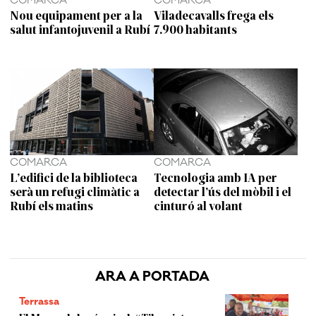
COMARCA
COMARCA
Nou equipament per a la
Viladecavalls frega els
salut infantojuvenil a Rubí
7.900 habitants
COMARCA
COMARCA
L’edifici de la biblioteca
Tecnologia amb IA per
serà un refugi climàtic a
detectar l’ús del mòbil i el
Rubí els matins
cinturó al volant
ARA A PORTADA
Terrassa