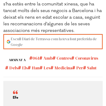
s'ha estès entre la comunitat xinesa, que ha
tancat molts dels seus negocis a Barcelona i ha
deixat els nens en edat escolar a casa, seguint
les recomanacions d'algunes de les seves
associacions més representatives.
Escull Diari de Terrassa com la teva font preferida de
Google
061
Amb
Centres
Coronavirus
ARXIVAT A
Dels
Els
Han
Les
Medicina
Per
Salut
Efe