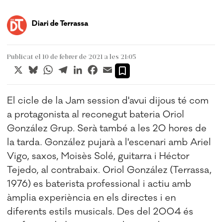
Diari de Terrassa
Publicat el 10 de febrer de 2021 a les 21:05
X
Bluesky
WhatsApp
Telegram
LinkedIn
Facebook
Email
El cicle de la Jam session d'avui dijous té com
a protagonista al reconegut bateria Oriol
González Grup. Serà també a les 20 hores de
la tarda. González pujarà a l'escenari amb Ariel
Vigo, saxos, Moisès Solé, guitarra i Héctor
Tejedo, al contrabaix. Oriol González (Terrassa,
1976) es baterista professional i actiu amb
àmplia experiència en els directes i en
diferents estils musicals. Des del 2004 és