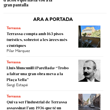
gran pantalla
ARA A PORTADA
Terrassa
Terrassa compta amb 163 pisos
turístics, sobretot a les àrees més
cèntriques
Pilar Màrquez
Terrassa
Lluís Muncunill i Parellada: “Trobo
a faltar una gran obra meva a la
Plaça Vella”
Sergi Estapé
Terrassa
Qui va ser l'industrial de Terrassa
assassinat l'any 1936 que té un