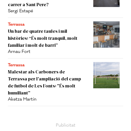
carrer a Sant Pere?
Sergi Estapé
Terrassa
Un bar de quatre taules i mil
històries: “És molt tranquil, molt
familiar i molt de barri”
Arnau Fort
Terrassa
Malestar als Carboners de
Terrassa per l'ampliació del camp
de futbol de Les Fonts: "És molt
humiliant"
Aketza Martín