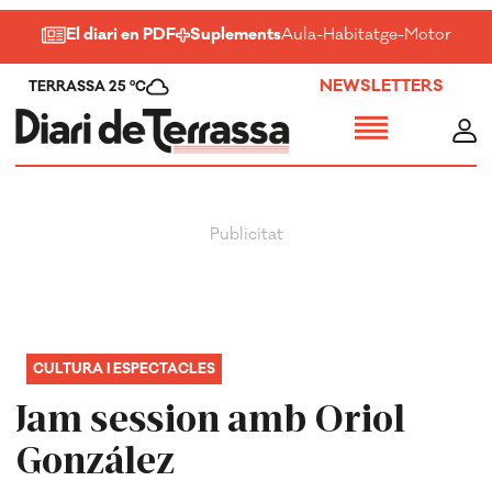
El diari en PDF
Suplements
Aula
-
Habitatge
-
Motor
-
Salu
NEWSLETTERS
TERRASSA 25 ºC
CULTURA I ESPECTACLES
Jam session amb Oriol
González