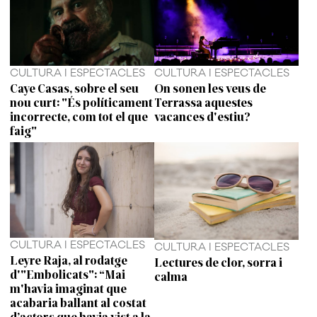
CULTURA I ESPECTACLES
CULTURA I ESPECTACLES
Caye Casas, sobre el seu
On sonen les veus de
nou curt: "És políticament
Terrassa aquestes
incorrecte, com tot el que
vacances d'estiu?
faig"
CULTURA I ESPECTACLES
CULTURA I ESPECTACLES
Leyre Raja, al rodatge
Lectures de clor, sorra i
d'"Embolicats": “Mai
calma
m'havia imaginat que
acabaria ballant al costat
d’actors que havia vist a la