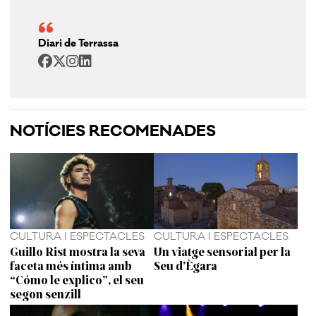
Diari de Terrassa
NOTÍCIES RECOMENADES
CULTURA I ESPECTACLES
CULTURA I ESPECTACLES
Guillo Rist mostra la seva
Un viatge sensorial per la
faceta més íntima amb
Seu d’Ègara
“Cómo le explico”, el seu
segon senzill