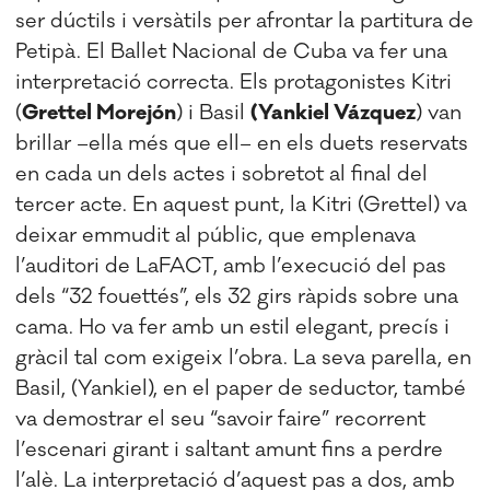
ser dúctils i versàtils per afrontar la partitura de
Petipà. El Ballet Nacional de Cuba va fer una
interpretació correcta. Els protagonistes Kitri
(
Grettel Morejón
) i Basil
(Yankiel Vázquez
) van
brillar –ella més que ell– en els duets reservats
en cada un dels actes i sobretot al final del
tercer acte. En aquest punt, la Kitri (Grettel) va
deixar emmudit al públic, que emplenava
l’auditori de LaFACT, amb l’execució del pas
dels “32 fouettés”, els 32 girs ràpids sobre una
cama. Ho va fer amb un estil elegant, precís i
gràcil tal com exigeix l’obra. La seva parella, en
Basil, (Yankiel), en el paper de seductor, també
va demostrar el seu “savoir faire” recorrent
l’escenari girant i saltant amunt fins a perdre
l’alè. La interpretació d’aquest pas a dos, amb