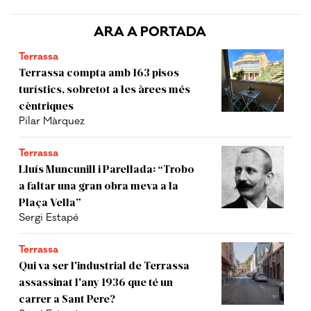
ARA A PORTADA
Terrassa
Terrassa compta amb 163 pisos
turístics, sobretot a les àrees més
cèntriques
Pilar Màrquez
Terrassa
Lluís Muncunill i Parellada: “Trobo
a faltar una gran obra meva a la
Plaça Vella”
Sergi Estapé
Terrassa
Qui va ser l'industrial de Terrassa
assassinat l'any 1936 que té un
carrer a Sant Pere?