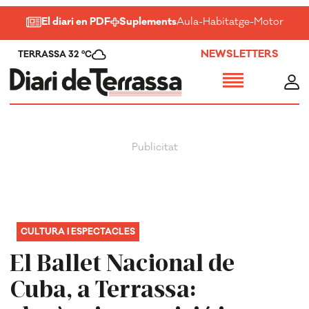
El diari en PDF
Suplements
Aula
-
Habitatge
-
Motor
-
Salu
NEWSLETTERS
TERRASSA 32 ºC
CULTURA I ESPECTACLES
El Ballet Nacional de
Cuba, a Terrassa: