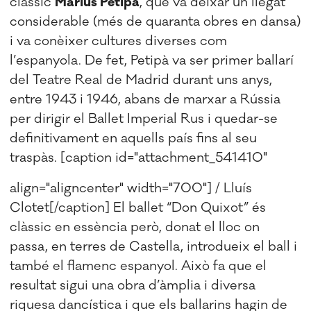
clàssic
Màrius Petipà
, que va deixar un llegat
considerable (més de quaranta obres en dansa)
i va conèixer cultures diverses com
l’espanyola. De fet, Petipà va ser primer ballarí
del Teatre Real de Madrid durant uns anys,
entre 1943 i 1946, abans de marxar a Rússia
per dirigir el Ballet Imperial Rus i quedar-se
definitivament en aquells país fins al seu
traspàs. [caption id="attachment_541410"
align="aligncenter" width="700"]
/ Lluís
Clotet[/caption] El ballet “Don Quixot” és
clàssic en essència però, donat el lloc on
passa, en terres de Castella, introdueix el ball i
també el flamenc espanyol. Això fa que el
resultat sigui una obra d’àmplia i diversa
riquesa dancística i que els ballarins hagin de