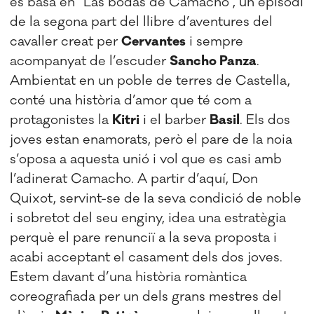
es basa en “Las bodas de Camacho”, un episodi
de la segona part del llibre d’aventures del
cavaller creat per
Cervantes
i sempre
acompanyat de l’escuder
Sancho Panza
.
Ambientat en un poble de terres de Castella,
conté una història d’amor que té com a
protagonistes la
Kitri
i el barber
Basil
. Els dos
joves estan enamorats, però el pare de la noia
s’oposa a aquesta unió i vol que es casi amb
l’adinerat Camacho. A partir d’aquí, Don
Quixot, servint-se de la seva condició de noble
i sobretot del seu enginy, idea una estratègia
perquè el pare renunciï a la seva proposta i
acabi acceptant el casament dels dos joves.
Estem davant d’una història romàntica
coreografiada per un dels grans mestres del