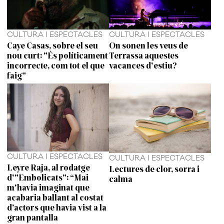
CULTURA I ESPECTACLES
CULTURA I ESPECTACLES
Caye Casas, sobre el seu
On sonen les veus de
nou curt: "És políticament
Terrassa aquestes
incorrecte, com tot el que
vacances d'estiu?
faig"
CULTURA I ESPECTACLES
CULTURA I ESPECTACLES
Leyre Raja, al rodatge
Lectures de clor, sorra i
d'"Embolicats": “Mai
calma
m'havia imaginat que
acabaria ballant al costat
d’actors que havia vist a la
gran pantalla