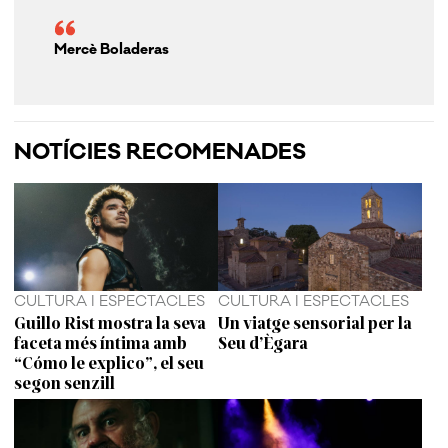
Mercè Boladeras
NOTÍCIES RECOMENADES
CULTURA I ESPECTACLES
CULTURA I ESPECTACLES
Guillo Rist mostra la seva
Un viatge sensorial per la
faceta més íntima amb
Seu d’Ègara
“Cómo le explico”, el seu
segon senzill