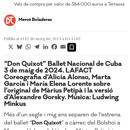
Vals de compra per valor de 384.000 euros a Terrassa
Mercè Boladeras
Publicat el 07 de maig de 2024 a les 12:07
X
Bluesky
WhatsApp
Telegram
LinkedIn
Facebook
Email
“Don Quixot”
Ballet Nacional de Cuba
3 de maig de 2024. LAFACT
Coreografia d’Alicia Alonso, Marta
Garcia i María Elena Lorente sobre
l’original de Màrius Petipà i la versió
d’Alexandre Gorsky. Música: Ludwing
Minkus
Més d’un segle i mig ens separen de l’estrena
del ballet “
Don Quixot
” a càrrec del Bolshoi a