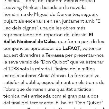
Moscou. L’obra, del tàndem Màrius Petipà i
Ludwing Minkus i basada en la novel·la
homònima de Miguel de Cervantes, segueix
pujant als escenaris en ser, juntament amb “El
llac dels cignes”, una de les obres més
representades del repertori del clàssic.
El
Ballet Nacional de Cuba
, que forma part de les
companyies apreciades de
LaFACT
, va tornar
aquest divendres a
Terrassa
per presentar-nos
la seva versió de “Don Quixot” que va estrenar
el 1988 sota la mirada i l’ànima de la mítica
estrella cubana Alicia Alonso. La formació va
satisfer el públic, especialment en els trams de
l’obra que demanen una qualitat artística i
tècnica més arriscada com el gran pas a dos
del final del tercer acte. El ballet “Don Quixot”