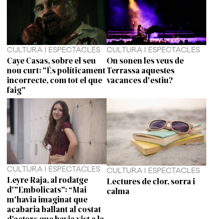
CULTURA I ESPECTACLES
CULTURA I ESPECTACLES
Caye Casas, sobre el seu
On sonen les veus de
nou curt: "És políticament
Terrassa aquestes
incorrecte, com tot el que
vacances d'estiu?
faig"
CULTURA I ESPECTACLES
CULTURA I ESPECTACLES
Leyre Raja, al rodatge
Lectures de clor, sorra i
d'"Embolicats": “Mai
calma
m'havia imaginat que
acabaria ballant al costat
d’actors que havia vist a la