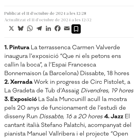
Publicat el 11 d’octubre de 2024 a les 12:28
Actualitzat el 11 d’octubre de 2024 a les 12:32
X
Bluesky
WhatsApp
Telegram
LinkedIn
Facebook
Email
1. Pintura
La terrassenca Carmen Valverde
inaugura l’exposició “Que ni els petons ens
callin la boca”, a l’Espai Francesca
Bonnemaison (a Barcelona) Dissabte, 18 hores
2. Xerrada
Work in progress de Circ Pistolet, a
La Gradeta de Tub d’Assaig
Divendres, 19 hores
3. Exposició
La Sala Muncunill acull la mostra
pels 20 anys de funcionament de l’estudi de
disseny Run
Dissabte, 16 a 20 hores
4. Jazz
El
cantant italià Stefano Palatchi, acompanyat del
pianista Manuel Vallribera i el projecte “Open