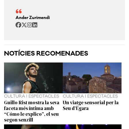
Ander Zurimendi
NOTÍCIES RECOMENADES
CULTURA I ESPECTACLES
CULTURA I ESPECTACLES
Guillo Rist mostra la seva
Un viatge sensorial per la
faceta més íntima amb
Seu d’Ègara
“Cómo le explico”, el seu
segon senzill