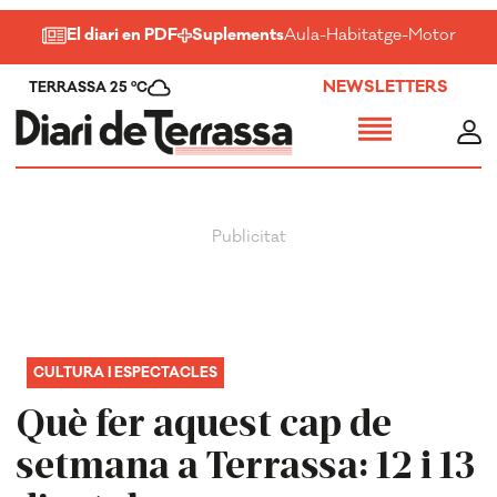
El diari en PDF
Suplements
Aula
-
Habitatge
-
Motor
-
Salu
NEWSLETTERS
TERRASSA 25 ºC
CULTURA I ESPECTACLES
Què fer aquest cap de
setmana a Terrassa: 12 i 13