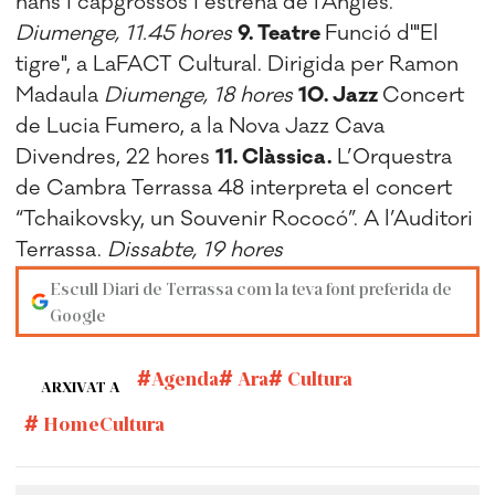
nans i capgrossos i estrena de l'Anglès.
Diumenge, 11.45 hores
9. Teatre
Funció d'"El
tigre", a LaFACT Cultural. Dirigida per Ramon
Madaula
Diumenge, 18 hores
10. Jazz
Concert
de Lucia Fumero, a la Nova Jazz Cava
Divendres, 22 hores
11. Clàssica.
L’Orquestra
de Cambra Terrassa 48 interpreta el concert
“Tchaikovsky, un Souvenir Rococó”. A l’Auditori
Terrassa.
Dissabte, 19 hores
Escull Diari de Terrassa com la teva font preferida de
Google
Agenda
Ara
Cultura
ARXIVAT A
HomeCultura