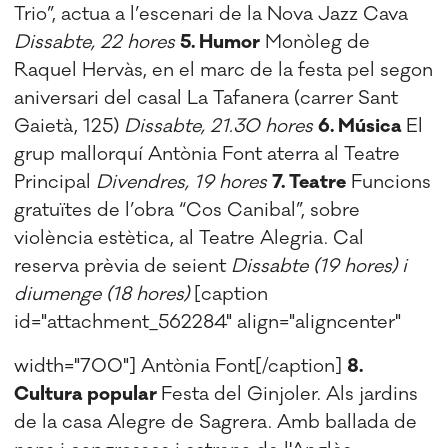
Trio”, actua a l’escenari de la Nova Jazz Cava
Dissabte, 22 hores
5. Humor
Monòleg de
Raquel Hervàs, en el marc de la festa pel segon
aniversari del casal La Tafanera (carrer Sant
Gaietà, 125)
Dissabte, 21.30 hores
6. Música
El
grup mallorquí Antònia Font aterra al Teatre
Principal
Divendres, 19 hores
7. Teatre
Funcions
gratuïtes de l’obra “Cos Canibal”, sobre
violència estètica, al Teatre Alegria. Cal
reserva prèvia de seient
Dissabte (19 hores) i
diumenge (18 hores)
[caption
id="attachment_562284" align="aligncenter"
width="700"]
Antònia Font[/caption]
8.
Cultura popular
Festa del Ginjoler. Als jardins
de la casa Alegre de Sagrera. Amb ballada de