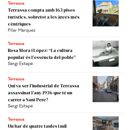
Terrassa
Terrassa compta amb 163 pisos
turístics, sobretot a les àrees més
cèntriques
Pilar Màrquez
Terrassa
Rosa Mora i López: “La cultura
popular és l’essència del poble”
Sergi Estapé
Terrassa
Qui va ser l'industrial de Terrassa
assassinat l'any 1936 que té un
carrer a Sant Pere?
Sergi Estapé
Terrassa
Un bar de quatre taules i mil