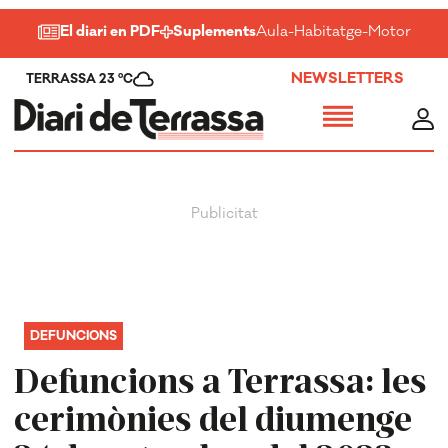
El diari en PDF
Suplements
Aula
-
Habitatge
-
Motor
-
Salu
NEWSLETTERS
TERRASSA 23 ºC
DEFUNCIONS
Defuncions a Terrassa: les
cerimònies del diumenge