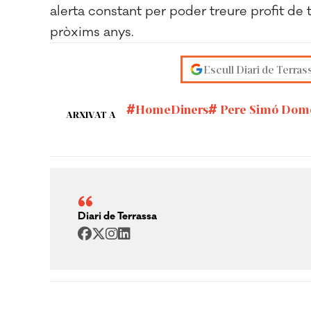
alerta constant per poder treure profit de t
pròxims anys.
Escull Diari de Terras
HomeDiners
Pere Simó Dom
ARXIVAT A
Diari de Terrassa