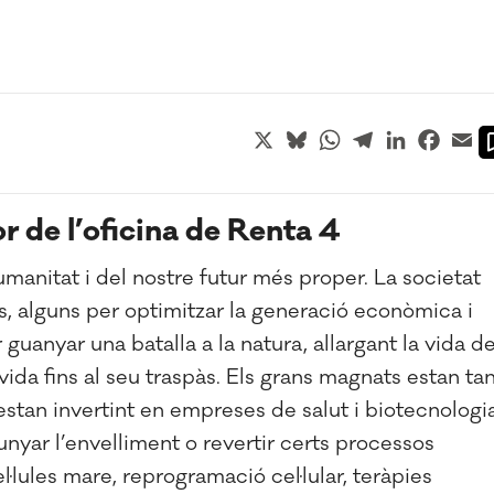
X
Bluesky
WhatsApp
Telegram
LinkedIn
Faceb
Em
 de l’oficina de Renta 4
anitat i del nostre futur més proper. La societat
, alguns per optimitzar la generació econòmica i
 guanyar una batalla a la natura, allargant la vida d
 vida fins al seu traspàs. Els grans magnats estan ta
estan invertint en empreses de salut i biotecnologi
unyar l’envelliment o revertir certs processos
lules mare, reprogramació cel·lular, teràpies