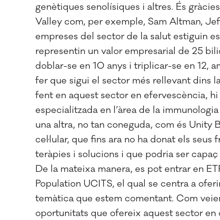
genètiques senolísiques i altres. És gràci
Valley com, per exemple, Sam Altman, Jeff
empreses del sector de la salut estiguin e
representin un valor empresarial de 25 bil
doblar-se en 10 anys i triplicar-se en 12
fer que sigui el sector més rellevant dins l
fent en aquest sector en efervescència, 
especialitzada en l’àrea de la immunologia
una altra, no tan coneguda, com és Unity 
cel·lular, que fins ara no ha donat els seus
teràpies i solucions i que podria ser capaç
De la mateixa manera, es pot entrar en ETF
Population UCITS, el qual se centra a oferir
temàtica que estem comentant. Com veiem, 
oportunitats que ofereix aquest sector en 