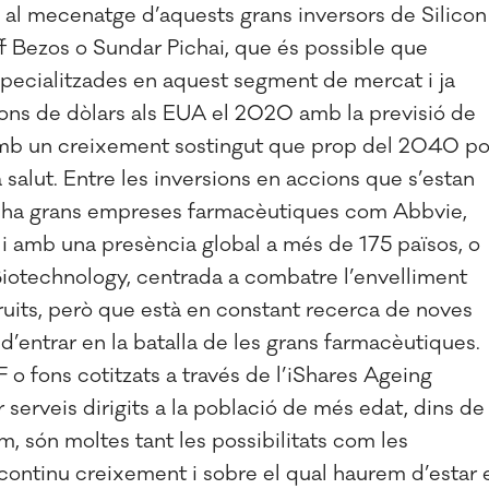
es al mecenatge d’aquests grans inversors de Silicon
 Bezos o Sundar Pichai, que és possible que
specialitzades en aquest segment de mercat i ja
ions de dòlars als EUA el 2020 amb la previsió de
, amb un creixement sostingut que prop del 2040 po
a salut. Entre les inversions en accions que s’estan
hi ha grans empreses farmacèutiques com Abbvie,
 i amb una presència global a més de 175 països, o
Biotechnology, centrada a combatre l’envelliment
 fruits, però que està en constant recerca de noves
 d’entrar en la batalla de les grans farmacèutiques.
 o fons cotitzats a través de l’iShares Ageing
 serveis dirigits a la població de més edat, dins de 
són moltes tant les possibilitats com les
continu creixement i sobre el qual haurem d’estar 