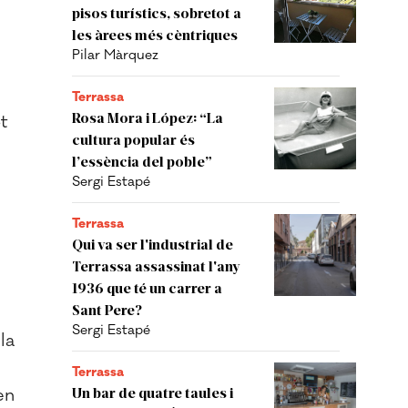
pisos turístics, sobretot a
les àrees més cèntriques
Pilar Màrquez
Terrassa
Rosa Mora i López: “La
t
cultura popular és
l’essència del poble”
Sergi Estapé
Terrassa
Qui va ser l'industrial de
Terrassa assassinat l'any
1936 que té un carrer a
Sant Pere?
Sergi Estapé
la
Terrassa
Un bar de quatre taules i
en