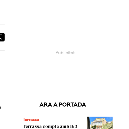
ook
ail
e
n
ARA A PORTADA
a
Terrassa
Terrassa compta amb 163