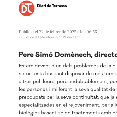
Diari de Terrassa
Publicat el 22 de febrer de 2025 a les 06:55
Actualitzat el 24 de febrer de 2025 a les 12:30
Pere Simó Domènech, director
Estem davant d’un dels problemes de la hum
actual està buscant disposar de més temps
altres pel lleure, però, indubtablement, per
les persones i millorant la seva qualitat de
preocupats per la seva continuïtat, que ja 
especialitzades en el rejoveniment, per all
biològics basant-se en tractaments amb cèl·