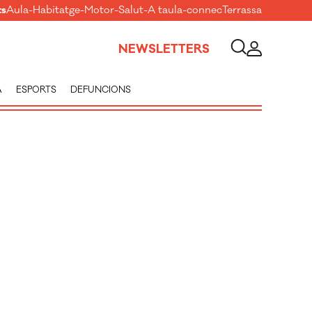
ts
Aula
-
Habitatge
-
Motor
-
Salut
-
A taula
-
connecTerrassa
NEWSLETTERS
A
ESPORTS
DEFUNCIONS