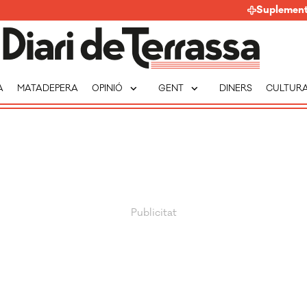
Suplemen
expand_more
expand_more
A
MATADEPERA
OPINIÓ
GENT
DINERS
CULTUR