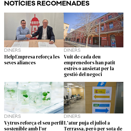
NOTÍCIES RECOMENADES
DINERS
DINERS
HelpEmpresa reforça les
Vuit de cada deu
seves aliances
emprenedors han patit
estrès o ansietat per la
gestió del negoci
DINERS
DINERS
Vytrus reforça el seu perfil
L'atur puja el juliol a
sostenible amb l’or
Terrassa, però per sota de