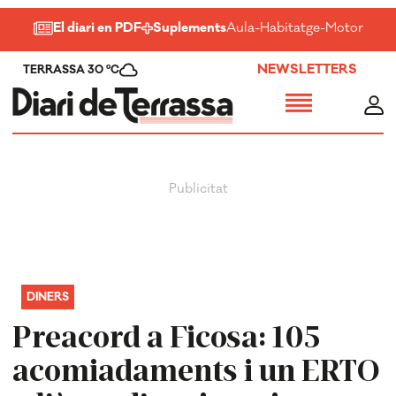
El diari en PDF
Suplements
Aula
-
Habitatge
-
Motor
-
Salu
NEWSLETTERS
TERRASSA 30 ºC
DINERS
Preacord a Ficosa: 105
acomiadaments i un ERTO