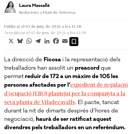
Laura Massallé
Redactora a Diari de Terrassa
Publicat el 03 de juny de 2026 a les 12:38
Actualitzat el 03 de juny de 2026 a les 12:39
X
Bluesky
WhatsApp
Telegram
LinkedIn
Facebook
Email
La direcció de
Ficosa
i la representació dels
treballadors han assolit un
preacord
que
permet
reduir de 172 a un màxim de 105 les
expedient de regulació
persones afectades per l’
d’ocupació (ERO) plantejat per la companyia a la
seva planta de Viladecavalls
. El pacte, tancat
durant la nit de dimarts després d’hores de
negociació,
haurà de ser ratificat aquest
divendres pels treballadors en un referèndum.