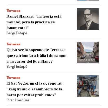
Terrassa
Daniel Blanxart: “La teoria està
molt bé, però la pràctica és
fonamental”
Sergi Estapé
Terrassa
Qui va ser la soprano de Terrassa
que va triomfar a Itàlia i dona nom
a un carrer del Roc Blanc?
Sergi Estapé
Terrassa
El Gat Negre, un clàssic renovat:
"Vaig treure els tamborets de la
barra per evitar problemes"
Pilar Màrquez