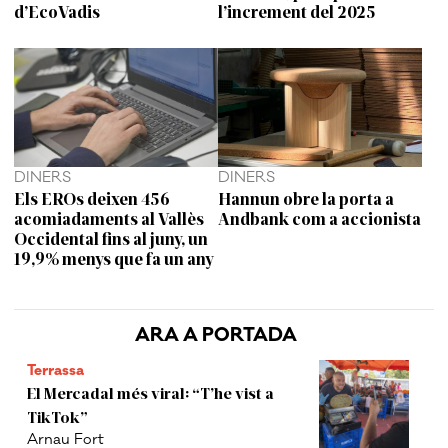
d’EcoVadis
l’increment del 2025
DINERS
DINERS
Els EROs deixen 456
Hannun obre la porta a
acomiadaments al Vallès
Andbank com a accionista
Occidental fins al juny, un
19,9% menys que fa un any
ARA A PORTADA
Terrassa
El Mercadal més viral: “T’he vist a
TikTok”
Arnau Fort