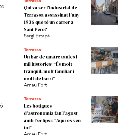
Terrassa
te
Qui va ser l'industrial de
Terrassa assassinat l'any
1936 que té un carrer a
Sant Pere?
Sergi Estapé
Terrassa
s
Un bar de quatre taules i
mil històries: “És molt
tranquil, molt familiar i
molt de barri”
Arnau Fort
Terrassa
jó
Les botigues
d’astronomia fan l’agost
amb l’eclipsi: “Aquí es ven
tot”
Arnau Fort