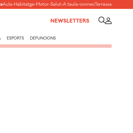
ts
Aula
-
Habitatge
-
Motor
-
Salut
-
A taula
-
connecTerrassa
NEWSLETTERS
A
ESPORTS
DEFUNCIONS