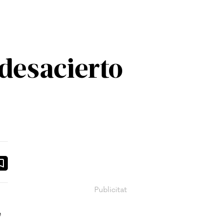
desacierto
ook
ail
e