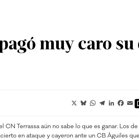
 pagó muy caro su 
X
Bluesky
WhatsApp
Telegram
LinkedIn
Faceb
Em
el CN Terrassa aún no sabe lo que es ganar. Los de
acierto en ataque y cayeron ante un CB Àguiles qu