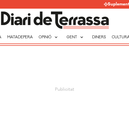
Suplemen
expand_more
expand_more
A
MATADEPERA
OPINIÓ
GENT
DINERS
CULTUR