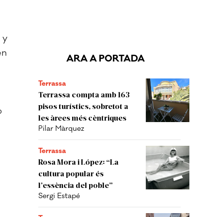
 y
en
ARA A PORTADA
Terrassa
Terrassa compta amb 163
pisos turístics, sobretot a
o
les àrees més cèntriques
Pilar Màrquez
Terrassa
Rosa Mora i López: “La
cultura popular és
l’essència del poble”
Sergi Estapé