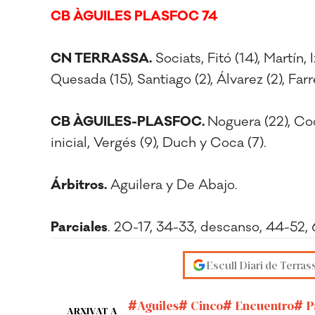
CB ÀGUILES PLASFOC 74
CN TERRASSA.
Sociats, Fitó (14), Martín, 
Quesada (15), Santiago (2), Álvarez (2), Far
CB ÀGUILES-PLASFOC.
Noguera (22), Coca
inicial, Vergés (9), Duch y Coca (7).
Árbitros.
Aguilera y De Abajo.
Parciales
. 20-17, 34-33, descanso, 44-52, 
Escull Diari de Terras
Aguiles
Cinco
Encuentro
P
ARXIVAT A