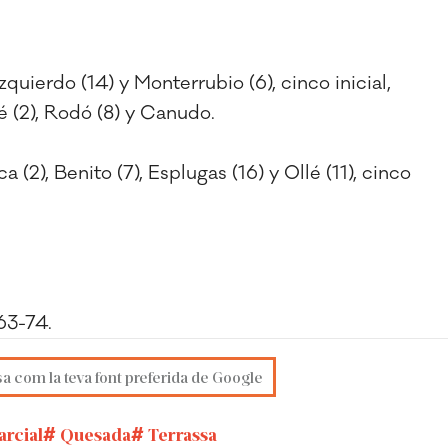
Izquierdo (14) y Monterrubio (6), cinco inicial,
ré (2), Rodó (8) y Canudo.
 (2), Benito (7), Esplugas (16) y Ollé (11), cinco
63-74.
sa com la teva font preferida de Google
arcial
Quesada
Terrassa