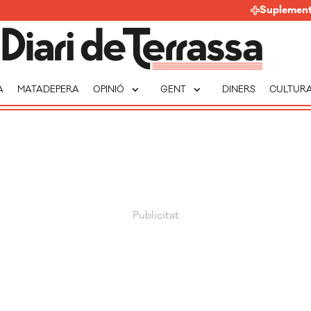
Suplemen
expand_more
expand_more
A
MATADEPERA
OPINIÓ
GENT
DINERS
CULTUR