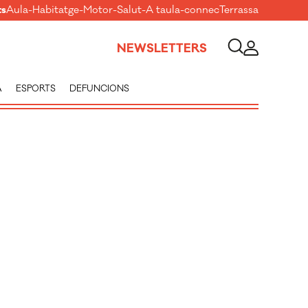
ts
Aula
-
Habitatge
-
Motor
-
Salut
-
A taula
-
connecTerrassa
NEWSLETTERS
A
ESPORTS
DEFUNCIONS