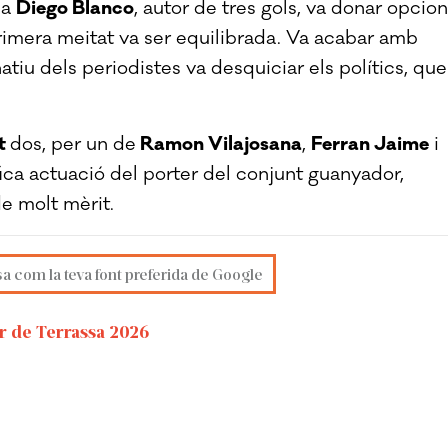
la
Diego Blanco
, autor de tres gols, va donar opcio
imera meitat va ser equilibrada. Va acabar amb
atiu dels periodistes va desquiciar els polítics, que
t
dos, per un de
Ramon Vilajosana
,
Ferran Jaime
i
fica actuació del porter del conjunt guanyador,
de molt mèrit.
sa com la teva font preferida de Google
r de Terrassa 2026