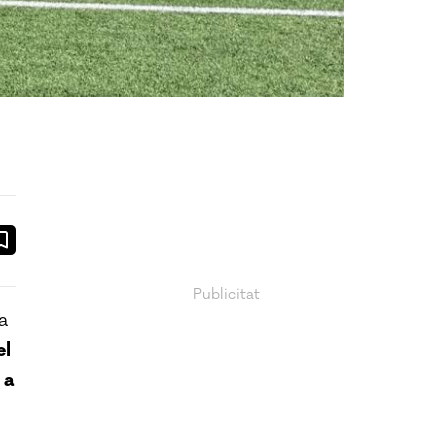
ook
ail
a
el
 a