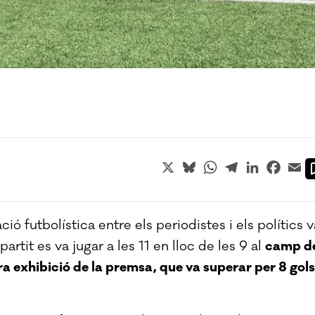
X
Bluesky
WhatsApp
Telegram
LinkedIn
Faceb
Em
ió futbolística entre els periodistes i els polítics v
 partit es va jugar a les 11 en lloc de les 9 al
camp d
ra exhibició de la premsa, que va superar per 8 gols