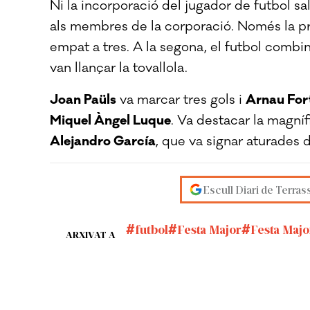
Ni la incorporació del jugador de futbol sa
als membres de la corporació. Només la pr
empat a tres. A la segona, el futbol combin
van llançar la tovallola.
Joan Paüls
va marcar tres gols i
Arnau For
Miquel Àngel Luque
. Va destacar la magní
Alejandro García
, que va signar aturades 
Escull Diari de Terras
futbol
Festa Major
Festa Majo
ARXIVAT A