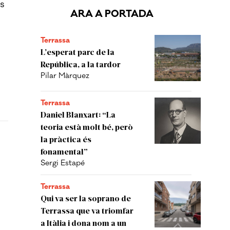
ns
ARA A PORTADA
Terrassa
L’esperat parc de la
República, a la tardor
Pilar Màrquez
Terrassa
Daniel Blanxart: “La
teoria està molt bé, però
la pràctica és
fonamental”
Sergi Estapé
Terrassa
Qui va ser la soprano de
Terrassa que va triomfar
a Itàlia i dona nom a un