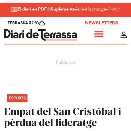
El diari en PDF
Suplements
Aula
-
Habitatge
-
Motor
-
Salu
NEWSLETTERS
TERRASSA 32 ºC
ESPORTS
Empat del San Cristóbal i
pèrdua del lideratge