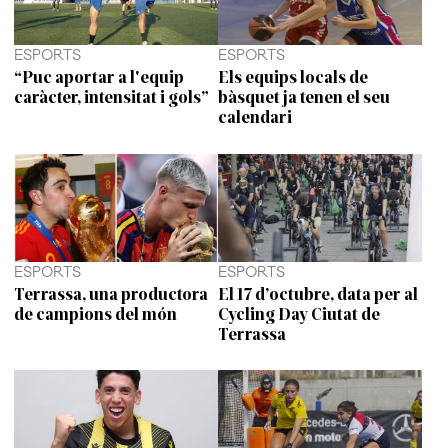
ESPORTS
ESPORTS
“Puc aportar a l'equip
Els equips locals de
caràcter, intensitat i gols”
bàsquet ja tenen el seu
calendari
ESPORTS
ESPORTS
Terrassa, una productora
El 17 d’octubre, data per al
de campions del món
Cycling Day Ciutat de
Terrassa