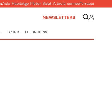
ts
Aula
-
Habitatge
-
Motor
-
Salut
-
A taula
-
connecTerrassa
NEWSLETTERS
A
ESPORTS
DEFUNCIONS