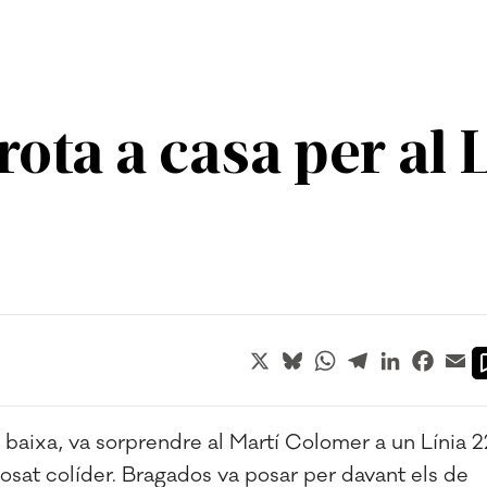
ota a casa per al 
X
Bluesky
WhatsApp
Telegram
LinkedIn
Faceb
Em
baixa, va sorprendre al Martí Colomer a un Línia 2
osat colíder. Bragados va posar per davant els de