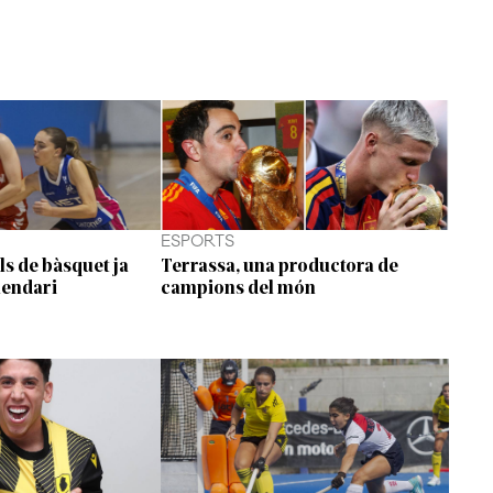
ESPORTS
ls de bàsquet ja
Terrassa, una productora de
lendari
campions del món