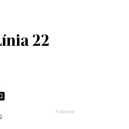
Línia 22
ook
ail
2