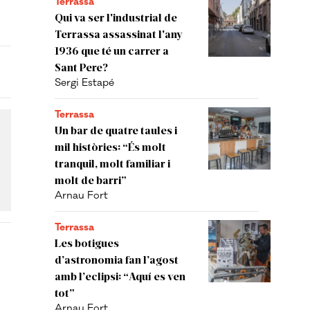
Terrassa
Qui va ser l'industrial de
Terrassa assassinat l'any
1936 que té un carrer a
Sant Pere?
Sergi Estapé
Terrassa
Un bar de quatre taules i
mil històries: “És molt
tranquil, molt familiar i
molt de barri”
Arnau Fort
Terrassa
Les botigues
d’astronomia fan l’agost
amb l’eclipsi: “Aquí es ven
tot”
Arnau Fort