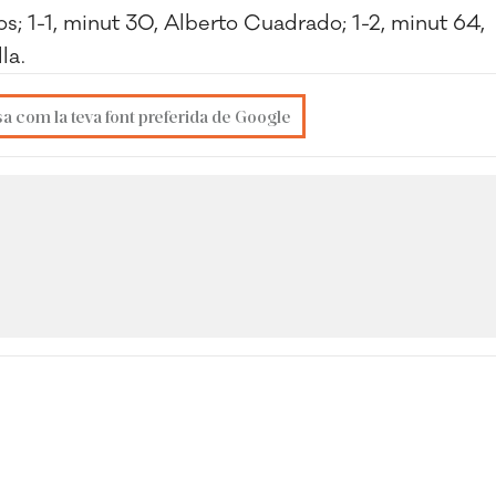
; 1-1, minut 30, Alberto Cuadrado; 1-2, minut 64,
la.
sa com la teva font preferida de Google