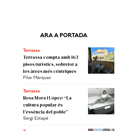
ARA A PORTADA
Terrassa
Terrassa compta amb 163
pisos turístics, sobretot a
les àrees més cèntriques
Pilar Màrquez
Terrassa
Rosa Mora i López: “La
cultura popular és
l’essència del poble”
Sergi Estapé