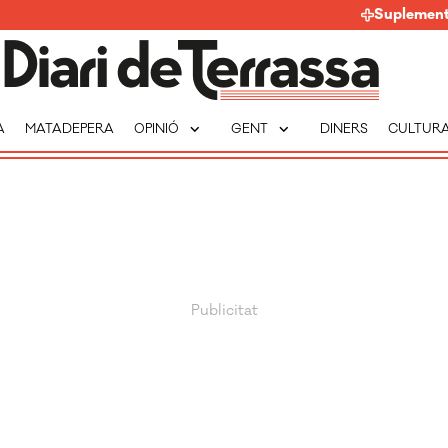
Suplemen
expand_more
expand_more
A
MATADEPERA
OPINIÓ
GENT
DINERS
CULTUR