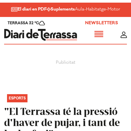
El diari en PDF
Suplements
Aula
-
Habitatge
-
Motor
-
Salu
NEWSLETTERS
TERRASSA 32 ºC
ESPORTS
"El Terrassa té la pressió
d'haver de pujar, i tant de