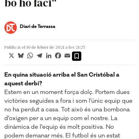
bo ho faci"
Diari de Terrassa
Publicat el 10 de febrer de 2021 a les 21:25
X
Bluesky
WhatsApp
Telegram
LinkedIn
Facebook
Email
En quina situació arriba el San Cristóbal a
aquest derbi?
Estem en un moment força dolç. Portem dues
victòries seguides a fora i som l'únic equip que
no ha perdut a casa. Tot això és una bombona
d'oxigen per a un equip com el nostre. La
dinàmica de l'equip és molt positiva. No
podem demanar més. El futbol és un estat