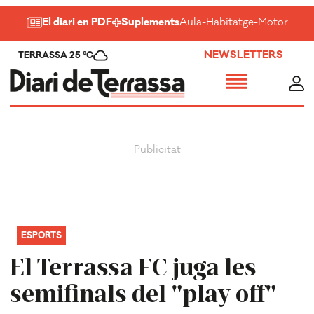
El diari en PDF
Suplements
Aula
-
Habitatge
-
Motor
-
Salu
NEWSLETTERS
TERRASSA 25 ºC
ESPORTS
El Terrassa FC juga les
semifinals del "play off"