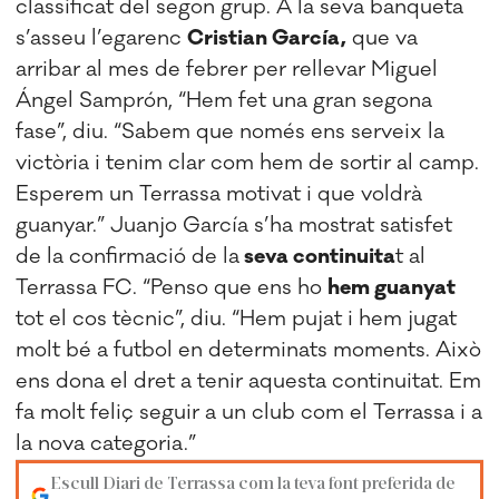
classificat del segon grup. A la seva banqueta
s’asseu l’egarenc
Cristian García,
que va
arribar al mes de febrer per rellevar Miguel
Ángel Samprón, “Hem fet una gran segona
fase”, diu. “Sabem que només ens serveix la
victòria i tenim clar com hem de sortir al camp.
Esperem un Terrassa motivat i que voldrà
guanyar.” Juanjo García s’ha mostrat satisfet
de la confirmació de la
seva continuita
t al
Terrassa FC. “Penso que ens ho
hem guanyat
tot el cos tècnic”, diu. “Hem pujat i hem jugat
molt bé a futbol en determinats moments. Això
ens dona el dret a tenir aquesta continuitat. Em
fa molt feliç seguir a un club com el Terrassa i a
la nova categoria.”
Escull Diari de Terrassa com la teva font preferida de