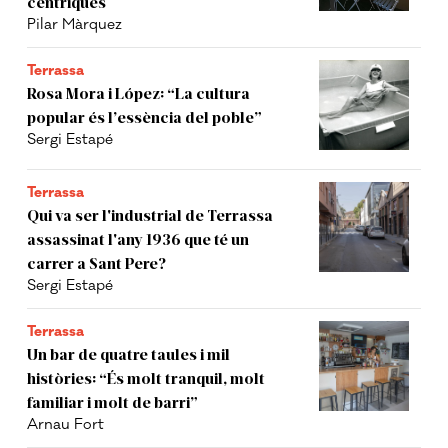
cèntriques
Pilar Màrquez
Terrassa
Rosa Mora i López: “La cultura
popular és l’essència del poble”
Sergi Estapé
Terrassa
Qui va ser l'industrial de Terrassa
assassinat l'any 1936 que té un
carrer a Sant Pere?
Sergi Estapé
Terrassa
Un bar de quatre taules i mil
històries: “És molt tranquil, molt
familiar i molt de barri”
Arnau Fort