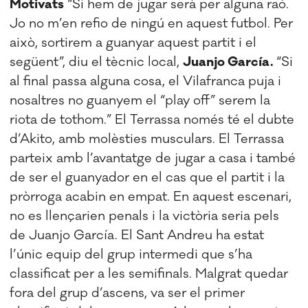
Motivats
“Si hem de jugar serà per alguna raó.
Jo no m’en refio de ningú en aquest futbol. Per
això, sortirem a guanyar aquest partit i el
següent”, diu el tècnic local,
Juanjo García.
“Si
al final passa alguna cosa, el Vilafranca puja i
nosaltres no guanyem el “play off” serem la
riota de tothom.” El Terrassa només té el dubte
d’Akito, amb molèsties musculars. El Terrassa
parteix amb l’avantatge de jugar a casa i també
de ser el guanyador en el cas que el partit i la
pròrroga acabin en empat. En aquest escenari,
no es llençarien penals i la victòria seria pels
de Juanjo García. El Sant Andreu ha estat
l’únic equip del grup intermedi que s’ha
classificat per a les semifinals. Malgrat quedar
fora del grup d’ascens, va ser el primer