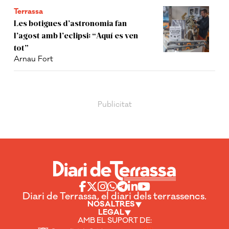
Terrassa
Les botigues d’astronomia fan
l’agost amb l’eclipsi: “Aquí es ven
tot”
Arnau Fort
Diari de Terrassa, el diari dels terrassencs.
NOSALTRES
LEGAL
AMB EL SUPORT DE: