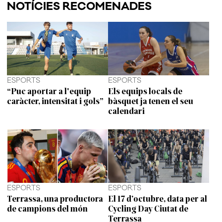
NOTÍCIES RECOMENADES
ESPORTS
ESPORTS
“Puc aportar a l'equip
Els equips locals de
caràcter, intensitat i gols”
bàsquet ja tenen el seu
calendari
ESPORTS
ESPORTS
Terrassa, una productora
El 17 d’octubre, data per al
de campions del món
Cycling Day Ciutat de
Terrassa