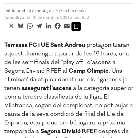
Publicat el 29 de maig de 2021 a les 08:00
Actualitzat el 30 de maig de 2021 a les 16:12
X
Bluesky
WhatsApp
Telegram
LinkedIn
Facebook
Email
Terrassa FC i UE Sant Andreu
protagonitzaran
aquest diumenge, a partir de les 19 hores, una
de les semifinals del “play off” d’ascens a
Segona Divisió RFEF al
Camp Olímpic
. Una
eliminatòria atípica donat que els egarencs ja
tenen
assegurat l’ascens
a la categoria superior
com a tercers classificats de la lliga. El
Vilafranca, segon del campionat, no pot pujar a
causa de la seva condició de filial del Lleida
Esportiu, equip que també jugarà la pròxima
temporada a
Segona Divisió RFEF
després de