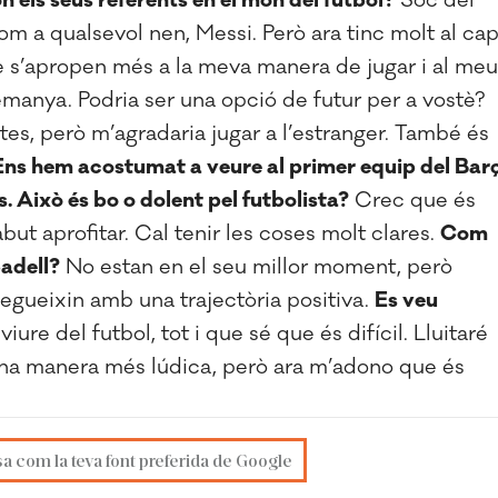
n els seus referents en el món del futbol?
Soc del
om a qualsevol nen, Messi. Però ara tinc molt al ca
 s’apropen més a la meva manera de jugar i al meu
alemanya. Podria ser una opció de futur per a vostè?
es, però m’agradaria jugar a l’estranger. També és
Ens hem acostumat a veure al primer equip del Bar
s. Això és bo o dolent pel futbolista?
Crec que és
but aprofitar. Cal tenir les coses molt clares.
Com
badell?
No estan en el seu millor moment, però
egueixin amb una trajectòria positiva.
Es veu
ure del futbol, tot i que sé que és difícil. Lluitaré
d’una manera més lúdica, però ara m’adono que és
sa com la teva font preferida de Google