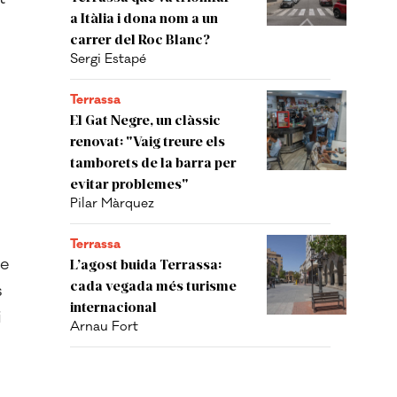
a Itàlia i dona nom a un
carrer del Roc Blanc?
Sergi Estapé
s
Terrassa
El Gat Negre, un clàssic
renovat: "Vaig treure els
tamborets de la barra per
evitar problemes"
Pilar Màrquez
Terrassa
e
L’agost buida Terrassa:
cada vegada més turisme
s
internacional
i
Arnau Fort