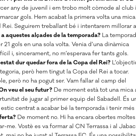
cer any de juvenil i em trobo molt còmode al club 
 marcar gols. Hem acabat la primera volta una mica
 Rei. Seguirem treballant bé i intentarem millorar 
s a aquestes alçades de la temporada?
La tempora
r 21 gols en una sola volta. Venia d’una dinàmica
ícil i, sincerament, no m’esperava fer tants gols.
estat dur quedar fora de la Copa del Rei?
L’objecti
tegoria, però hem tingut la Copa del Rei a tocar.
, però no ha pogut ser. Vam fallar al camp del
 On veu el seu futur?
De moment està tot una mica 
tunitat de jugar al primer equip del Sabadell. És u
estic centrat a acabar bé la temporada i tenir més
ferta?
De moment no. Hi ha encara obertes moltes
ar-me. Vostè es va formar al CN Terrassa i al Jabac
, mai no he jugat al Terrassa FC. És una possibilita