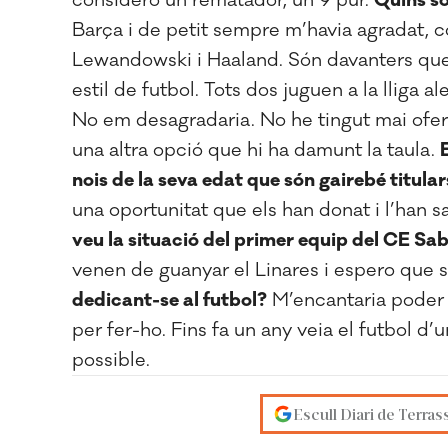
considero un rematador, un 9 pur.
Quins só
Barça i de petit sempre m’havia agradat, c
Lewandowski i Haaland. Són davanters que
estil de futbol. Tots dos juguen a la lliga 
No em desagradaria. No he tingut mai ofert
una altra opció que hi ha damunt la taula.
nois de la seva edat que són gairebé titular
una oportunitat que els han donat i l’han sa
veu la situació del primer equip del CE Sa
venen de guanyar el Linares i espero que s
dedicant-se al futbol?
M’encantaria poder vi
per fer-ho. Fins fa un any veia el futbol 
possible.
Escull Diari de Terras