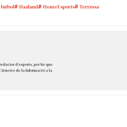
futbol
Haaland
HomeEsports
Terrassa
redactor d'esports, per bé que
 Ciències de la Informació a la