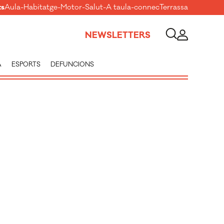
ts
Aula
-
Habitatge
-
Motor
-
Salut
-
A taula
-
connecTerrassa
NEWSLETTERS
A
ESPORTS
DEFUNCIONS