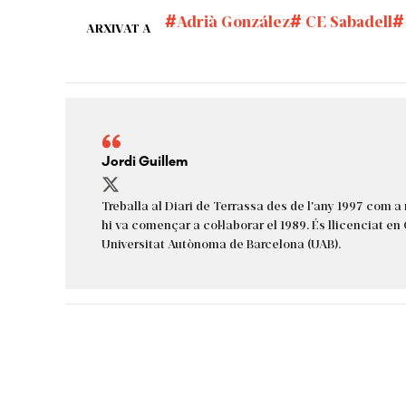
Adrià González
CE Sabadell
ARXIVAT A
Jordi Guillem
Treballa al Diari de Terrassa des de l'any 1997 com a 
hi va començar a col·laborar el 1989. És llicenciat en
Universitat Autònoma de Barcelona (UAB).