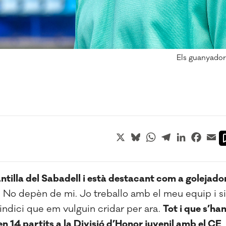
Els guanyadors
X
Bluesky
WhatsApp
Telegram
LinkedIn
Faceb
Em
tilla del Sabadell i està destacant com a golejado
 No depèn de mi. Jo treballo amb el meu equip i si
indici que em vulguin cridar per ara.
Tot i que s’ha
en 14 partits a la Divisió d’Honor juvenil amb el CE