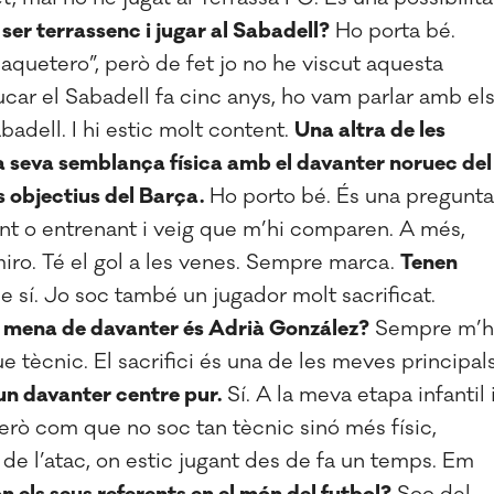
 ser terrassenc i jugar al Sabadell?
Ho porta bé.
quetero”, però de fet jo no he viscut aquesta
rucar el Sabadell fa cinc anys, ho vam parlar amb el
badell. I hi estic molt content.
Una altra de les
a seva semblança física amb el davanter noruec del
 objectius del Barça.
Ho porto bé. És una pregunta
nt o entrenant i veig que m’hi comparen. A més,
ro. Té el gol a les venes. Sempre marca.
Tenen
 sí. Jo soc també un jugador molt sacrificat.
 mena de davanter és Adrià González?
Sempre m’h
e tècnic. El sacrifici és una de les meves principal
un davanter centre pur.
Sí. A la meva etapa infantil 
rò com que no soc tan tècnic sinó més físic,
e l’atac, on estic jugant des de fa un temps. Em