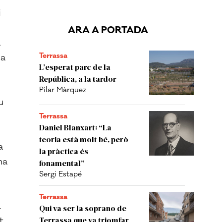
i
ARA A PORTADA
a
Terrassa
da
L’esperat parc de la
República, a la tardor
Pilar Màrquez
u
Terrassa
Daniel Blanxart: “La
teoria està molt bé, però
a
la pràctica és
na
fonamental”
Sergi Estapé
Terrassa
.
Qui va ser la soprano de
t
Terrassa que va triomfar