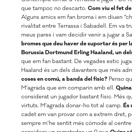
que tampoc no descarto.
Com viu el fet de
Alguns amics em fan broma i em diuen “cha
rivalitat entre Terrassa i Sabadell. Em va t
meus pares i vam decidir venir a jugar a Sa
bromes que deu haver de suportar és per l
Borussia Dortmund Erling Haaland, un dels
que em fan bastant. De vegades estic juga
Haaland és un dels davanters que més admi
coses en comú, a banda del físic?
Penso que
M’agrada que em comparin amb ell.
Quina
considerat un jugador bastant físic. Més qu
virtuts. M’agrada donar-ho tot al camp.
És 
cadet em van provar com a extrem dret, pe
sempre m’he sentit més còmode al centre d