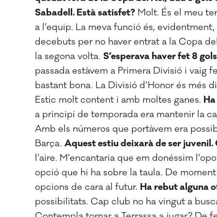
Sabadell. Està satisfet?
Molt. És el meu ter
a l’equip. La meva funció és, evidentment,
decebuts per no haver entrat a la Copa del
la segona volta.
S’esperava haver fet 8 gol
passada estàvem a Primera Divisió i vaig fe
bastant bona. La Divisió d’Honor és més dif
Estic molt content i amb moltes ganes.
Ha 
a principi de temporada era mantenir la ca
Amb els números que portàvem era possible
Barça.
Aquest estiu deixarà de ser juvenil.
l’aire. M’encantaria que em donéssim l’opor
opció que hi ha sobre la taula. De moment 
opcions de cara al futur.
Ha rebut alguna o
possibilitats. Cap club no ha vingut a busc
Contempla tornar a Terrassa a jugar? De fet