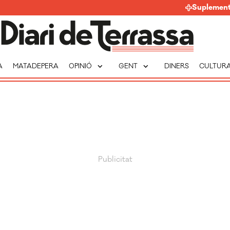
Suplemen
expand_more
expand_more
A
MATADEPERA
OPINIÓ
GENT
DINERS
CULTUR