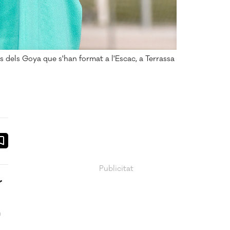
 dels Goya que s'han format a l'Escac, a Terrassa
ook
ail
r
n