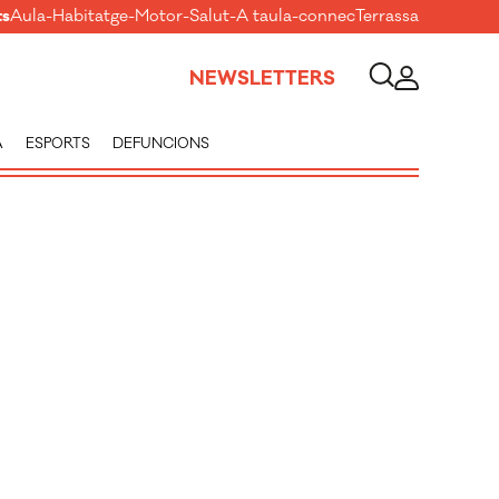
ts
Aula
-
Habitatge
-
Motor
-
Salut
-
A taula
-
connecTerrassa
NEWSLETTERS
A
ESPORTS
DEFUNCIONS