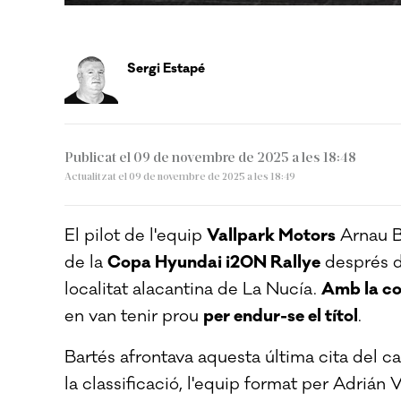
Sergi Estapé
Publicat el 09 de novembre de 2025 a les 18:48
Actualitzat el 09 de novembre de 2025 a les 18:49
El pilot de l'equip
Vallpark Motors
Arnau B
de la
Copa Hyundai i20N Rallye
després de
localitat alacantina de La Nucía.
Amb la co
en van tenir prou
per endur-se el títol
.
Bartés afrontava aquesta última cita del 
la classificació, l'equip format per Adriá