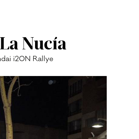
 La Nucía
undai i20N Rallye