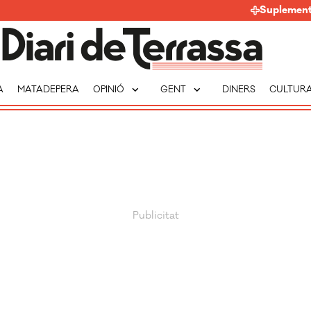
Suplemen
expand_more
expand_more
A
MATADEPERA
OPINIÓ
GENT
DINERS
CULTUR