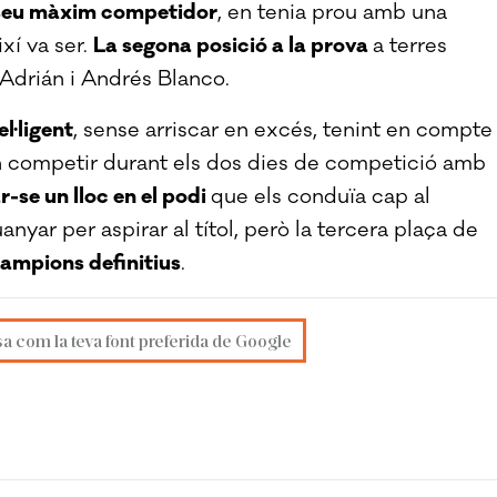
l seu màxim competidor
, en tenia prou amb una
ixí va ser.
La segona posició a la prova
a terres
 Adrián i Andrés Blanco.
l·ligent
, sense arriscar en excés, tenint en compte 
an competir durant els dos dies de competició amb
-se un lloc en el podi
que els conduïa cap al
yar per aspirar al títol, però la tercera plaça de
campions definitius
.
sa com la teva font preferida de Google