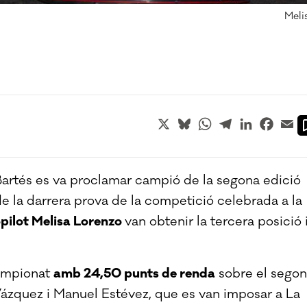
Meli
X
Bluesky
WhatsApp
Telegram
LinkedIn
Faceb
Em
artés es va proclamar campió de la segona edició
 la darrera prova de la competició celebrada a la
pilot Melisa Lorenzo
van obtenir la tercera posició 
campionat
amb 24,50 punts de renda
sobre el segon
n Vázquez i Manuel Estévez, que es van imposar a La