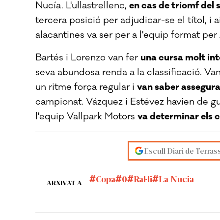
Nucía. L'ullastrellenc,
en cas de triomf de
tercera posició per adjudicar-se el títol, i a
alacantines va ser per a l'equip format per
Bartés i Lorenzo van fer
una cursa molt inte
seva abundosa renda a la classificació. V
un ritme força regular i
van saber assegurar
campionat. Vázquez i Estévez havien de guan
l'equip Vallpark Motors
va determinar els 
Escull Diari de Terras
Copa
0
Ral·li
La Nucia
ARXIVAT A