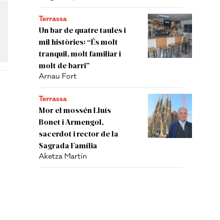
Terrassa
Un bar de quatre taules i
mil històries: “És molt
tranquil, molt familiar i
molt de barri”
Arnau Fort
Terrassa
Mor el mossén Lluís
Bonet i Armengol,
sacerdot i rector de la
Sagrada Família
Aketza Martín