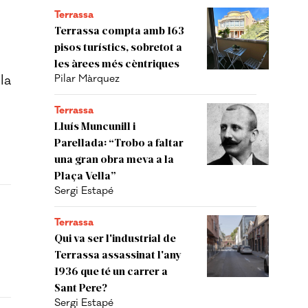
Terrassa
Terrassa compta amb 163
pisos turístics, sobretot a
les àrees més cèntriques
la
Pilar Màrquez
Terrassa
Lluís Muncunill i
Parellada: “Trobo a faltar
una gran obra meva a la
Plaça Vella”
Sergi Estapé
Terrassa
Qui va ser l'industrial de
Terrassa assassinat l'any
1936 que té un carrer a
Sant Pere?
Sergi Estapé