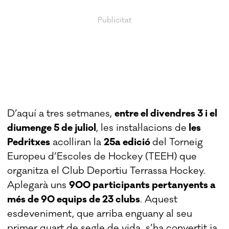
D’aquí a tres setmanes,
entre el divendres 3 i el
diumenge 5 de juliol
, les instal·lacions de
les
Pedritxes
acolliran la
25a edició
del Torneig
Europeu d’Escoles de Hockey (TEEH) que
organitza el Club Deportiu Terrassa Hockey.
Aplegarà uns
900 participants pertanyents a
més de 90 equips de 23 clubs
. Aquest
esdeveniment, que arriba enguany al seu
primer quart de segle de vida, s’ha convertit ja