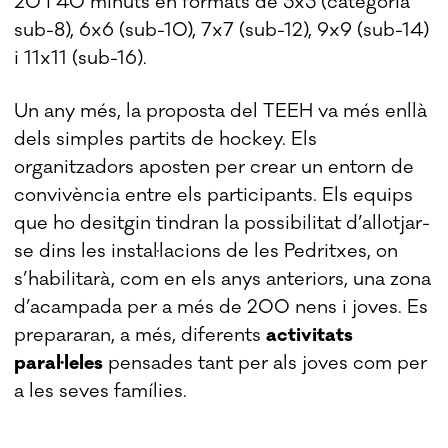
20 i 40 minuts en formats de 3x3 (categoria
sub-8), 6x6 (sub-10), 7x7 (sub-12), 9x9 (sub-14)
i 11x11 (sub-16).
Un any més, la proposta del TEEH va més enllà
dels simples partits de hockey. Els
organitzadors aposten per crear un entorn de
convivència entre els participants. Els equips
que ho desitgin tindran la possibilitat d’allotjar-
se dins les instal·lacions de les Pedritxes, on
s’habilitarà, com en els anys anteriors, una zona
d’acampada per a més de 200 nens i joves. Es
prepararan, a més, diferents
activitats
paral·leles
pensades tant per als joves com per
a les seves famílies.