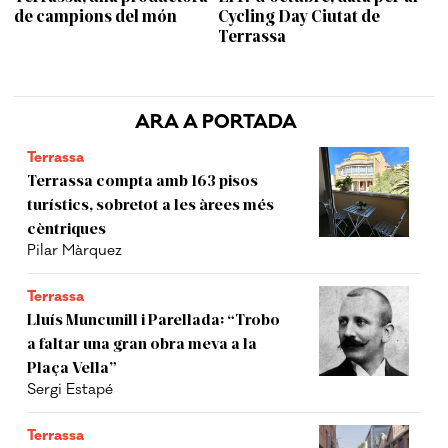
de campions del món
Cycling Day Ciutat de
Terrassa
ARA A PORTADA
Terrassa
Terrassa compta amb 163 pisos
turístics, sobretot a les àrees més
cèntriques
Pilar Màrquez
Terrassa
Lluís Muncunill i Parellada: “Trobo
a faltar una gran obra meva a la
Plaça Vella”
Sergi Estapé
Terrassa