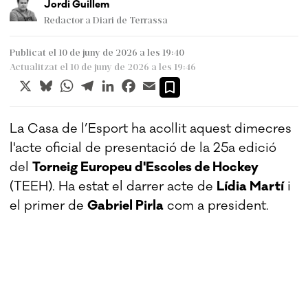
Jordi Guillem
Redactor a Diari de Terrassa
Publicat el 10 de juny de 2026 a les 19:40
Actualitzat el 10 de juny de 2026 a les 19:46
X
Bluesky
WhatsApp
Telegram
LinkedIn
Facebook
Email
La Casa de l’Esport ha acollit aquest dimecres
l'acte oficial de presentació de la 25a edició
del
Torneig Europeu d'Escoles de Hockey
(TEEH). Ha estat el darrer acte de
Lídia Martí
i
el primer de
Gabriel Pirla
com a president.