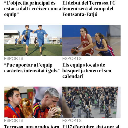
“L’objectiu principal és
El debut del Terrassa FC
estar a dalt i créixer com a
femení serà al camp del
equip”
Fontsanta-Fatjó
ESPORTS
ESPORTS
“Puc aportar a l'equip
Els equips locals de
caràcter, intensitat i gols”
bàsquet ja tenen el seu
calendari
ESPORTS
ESPORTS
Terrassa, una productora
El 17 d’octubre, data per al