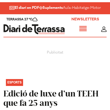
El diari en PDF
Suplements
Aula
-
Habitatge
-
Motor
-
Salu
NEWSLETTERS
TERRASSA 27 ºC
ESPORTS
Edició de luxe d’un TEEH
que fa 25 anys