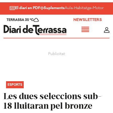
El diari en PDF
Suplements
Aula
-
Habitatge
-
Motor
-
Salu
NEWSLETTERS
TERRASSA 35 ºC
ESPORTS
Les dues seleccions sub-
18 lluitaran pel bronze