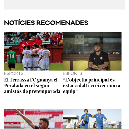
NOTÍCIES RECOMENADES
ESPORTS
ESPORTS
El Terrassa FC guanya el
“L’objectiu principal és
Peralada en el segon
estar a dalt i créixer com a
amistós de pretemporada
equip”