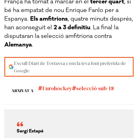
França ha tornat a marcar en el
tercer quart
, si
bé ha empatat de nou Enrique Fanlo per a
Espanya.
Els amfitrions
, quatre minuts després,
han aconseguit el
2 a 3 definitiu
. La final la
disputaran la selecció amfitriona contra
Alemanya
.
Escull Diari de Terrassa com la teva font preferida de
Google
Eurohockey
selecció sub-18
ARXIVAT A
Sergi Estapé