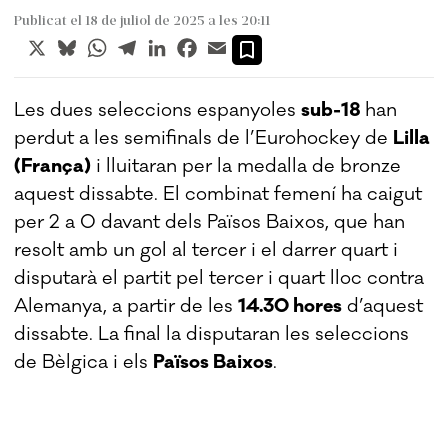
Publicat el 18 de juliol de 2025 a les 20:11
X
Bluesky
WhatsApp
Telegram
LinkedIn
Facebook
Email
Les dues seleccions espanyoles
sub-18
han
perdut a les semifinals de l’Eurohockey de
Lilla
(França)
i lluitaran per la medalla de bronze
aquest dissabte. El combinat femení ha caigut
per 2 a 0 davant dels Països Baixos, que han
resolt amb un gol al tercer i el darrer quart i
disputarà el partit pel tercer i quart lloc contra
Alemanya, a partir de les
14.30 hores
d’aquest
dissabte. La final la disputaran les seleccions
de Bèlgica i els
Països Baixos
.