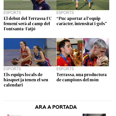
ESPORTS
ESPORTS
El debut del Terrassa FC
“Puc aportar a l'equip
femení serà al camp del
caràcter, intensitat i gols”
Fontsanta-Fatjó
ESPORTS
ESPORTS
Els equips locals de
Terrassa, una productora
bàsquet ja tenen el seu
de campions del món
calendari
ARA A PORTADA