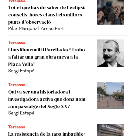
Terrassa
Tot el que has de saber de l'eclipsi:
consells, hores claus i els millors
punts d'observació
Pilar Màrquez | Arnau Fort
Terrassa
Lluís Muncunill i Parellada: “Trobo
a faltar una gran obra meva a la
Plaça Vella”
Sergi Estapé
Terrassa
Qui va ser una historiadora i
investigadora activa que dona nom
a un passatge del Segle XX?
Sergi Estapé
Terrassa
La resistència de la tapa imbatible: