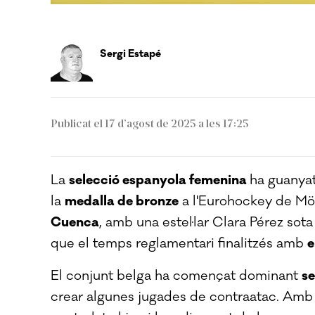
Sergi Estapé
Publicat el 17 d’agost de 2025 a les 17:25
La
selecció espanyola femenina
ha guanyat
la
medalla de bronze
a l'Eurohockey de M
Cuenca
, amb una estel·lar Clara Pérez sot
que el temps reglamentari finalitzés amb
e
El conjunt belga ha començat dominant
se
crear algunes jugades de contraatac. Amb 