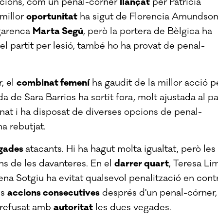
opcions, com un penal-córner
llançat
per Patricia
 millor
oportunitat
ha sigut de Florencia Amundson
egarenca
Marta Segú
, però la portera de Bèlgica ha
el partit per lesió, també ho ha provat de penal-
, el
combinat femení
ha gaudit de la millor acció p
a de Sara Barrios ha sortit fora, molt ajustada al pa
onat i ha disposat de diverses opcions de penal-
ha rebutjat.
gades
atacants. Hi ha hagut molta igualtat, però les
ns de les davanteres. En el
darrer quart
, Teresa Li
ena Sotgiu ha evitat qualsevol penalització en cont
es
accions consecutives
després d'un penal-córner,
a refusat amb
autoritat
les dues vegades.