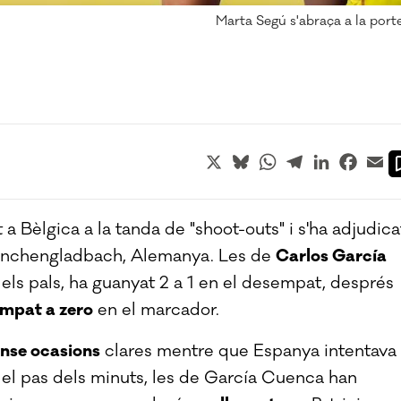
Marta Segú s'abraça a la porte
X
Bluesky
WhatsApp
Telegram
LinkedIn
Faceb
Em
 a Bèlgica a la tanda de "shoot-outs" i s'ha adjudica
önchengladbach, Alemanya. Les de
Carlos García
a els pals, ha guanyat 2 a 1 en el desempat, després
mpat a zero
en el marcador.
nse ocasions
clares mentre que Espanya intentava
el pas dels minuts, les de García Cuenca han