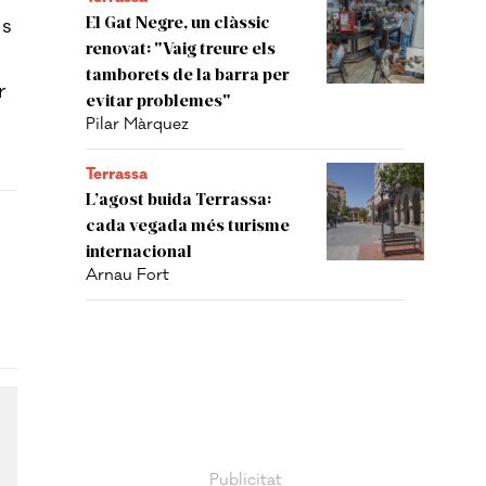
El Gat Negre, un clàssic
ls
renovat: "Vaig treure els
tamborets de la barra per
r
evitar problemes"
Pilar Màrquez
Terrassa
L’agost buida Terrassa:
cada vegada més turisme
internacional
Arnau Fort