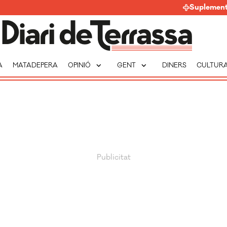
Suplemen
expand_more
expand_more
A
MATADEPERA
OPINIÓ
GENT
DINERS
CULTUR