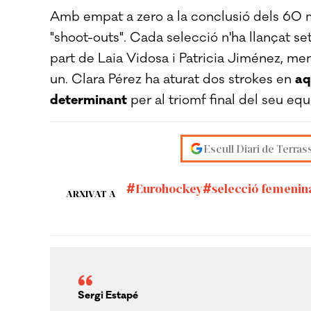
Amb empat a zero a la conclusió dels 60 
"shoot-outs". Cada selecció n'ha llançat s
part de Laia Vidosa i Patricia Jiménez, m
un. Clara Pérez ha aturat dos strokes en
aq
determinant
per al triomf final del seu equ
Escull Diari de Terras
Eurohockey
selecció femenin
ARXIVAT A
Sergi Estapé