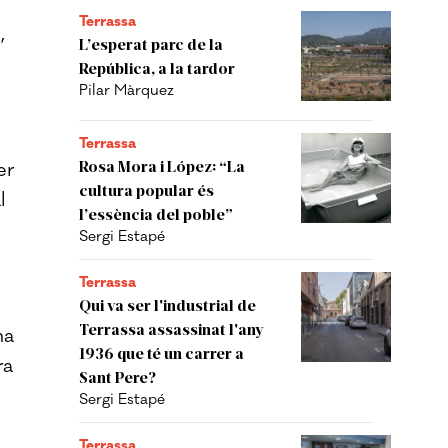
Terrassa
,
L’esperat parc de la
República, a la tardor
Pilar Màrquez
Terrassa
Rosa Mora i López: “La
er
cultura popular és
l
l’essència del poble”
Sergi Estapé
Terrassa
Qui va ser l'industrial de
Terrassa assassinat l'any
ma
1936 que té un carrer a
ra
Sant Pere?
Sergi Estapé
Terrassa