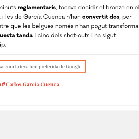
minuts
reglamentaris
, tocava decidir el bronze en e
et i les de García Cuenca n'han
convertit dos
, per
entre que les belgues només n'han pogut transforma
uesta tanda
i cinc dels shot-outs i ha sigut
ip.
sa com la teva font preferida de Google
a
Carlos García Cuenca