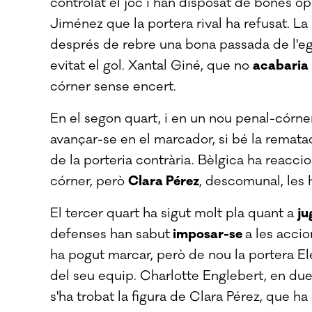
controlat el joc i han disposat de bones 
Jiménez que la portera rival ha refusat. La
després de rebre una bona passada de l'
evitat el gol. Xantal Giné, que no
acabaria
córner sense encert.
En el segon quart, i en un nou penal-córner
avançar-se en el marcador, si bé la rematad
de la porteria contrària. Bèlgica ha reacci
córner, però
Clara Pérez
, descomunal, les 
El tercer quart ha sigut molt pla quant a
ju
defenses han sabut
imposar-se
a les accio
ha pogut marcar, però de nou la portera El
del seu equip. Charlotte Englebert, en du
s'ha trobat la figura de Clara Pérez, que h