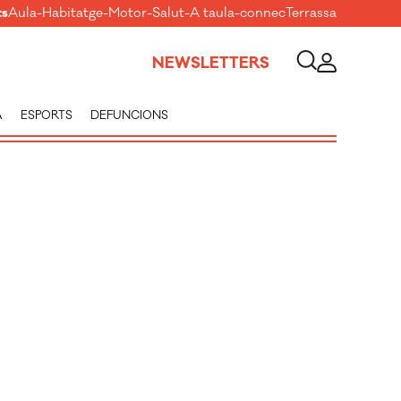
ts
Aula
-
Habitatge
-
Motor
-
Salut
-
A taula
-
connecTerrassa
NEWSLETTERS
A
ESPORTS
DEFUNCIONS