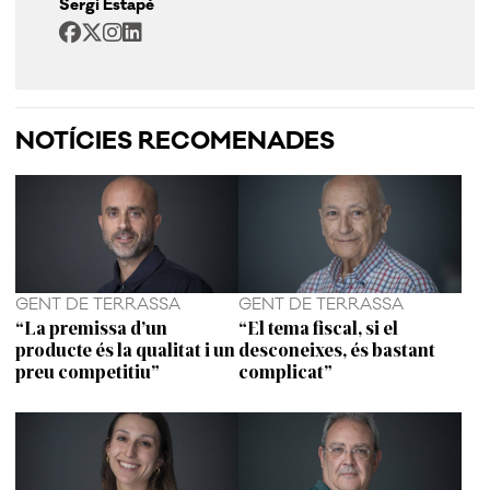
Sergi Estapé
NOTÍCIES RECOMENADES
GENT DE TERRASSA
GENT DE TERRASSA
“La premissa d’un
“El tema fiscal, si el
producte és la qualitat i un
desconeixes, és bastant
preu competitiu”
complicat”