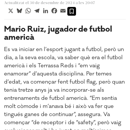
Actualitzat el 30 de desembre de 2024 a les 20:07
X
Bluesky
WhatsApp
Telegram
LinkedIn
Facebook
Email
Mario Ruiz, jugador de futbol
americà
Es va iniciar en l’esport jugant a futbol, però un
dia, a la seva escola, va saber què era el futbol
americà i els Terrassa Reds i “em vaig
enamorar” d’aquesta disciplina. Per temes
d’edat, va començar fent futbol flag, però quan
tenia tretze anys ja va incorporar-se als
entrenaments de futbol americà. “Em sentia
molt còmode i m’anava bé i això va fer que
tingués ganes de continuar”, assegura. Va
començar “de receptor i de “safety”, però vaig