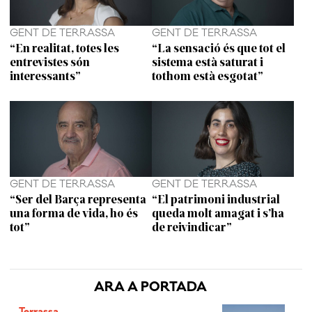
GENT DE TERRASSA
GENT DE TERRASSA
“En realitat, totes les
“La sensació és que tot el
entrevistes són
sistema està saturat i
interessants”
tothom està esgotat”
GENT DE TERRASSA
GENT DE TERRASSA
“Ser del Barça representa
“El patrimoni industrial
una forma de vida, ho és
queda molt amagat i s’ha
tot”
de reivindicar”
ARA A PORTADA
Terrassa