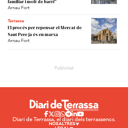
familiar i molt de barri”
Arnau Fort
Terrassa
El procés per repensar el Mercat de
Sant Pere ja és en marxa
Arnau Fort
Diari de Terrassa, el diari dels terrassencs.
NOSALTRES