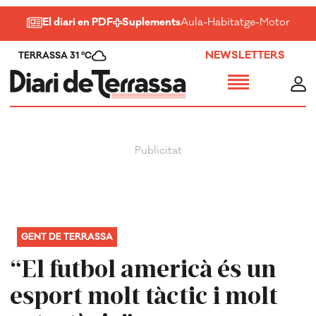
El diari en PDF
Suplements
Aula
-
Habitatge
-
Motor
-
Salu
NEWSLETTERS
TERRASSA 31 ºC
GENT DE TERRASSA
“El futbol americà és un
esport molt tàctic i molt