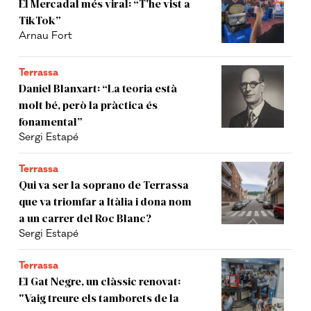
El Mercadal més viral: “T’he vist a
TikTok”
Arnau Fort
Terrassa
Daniel Blanxart: “La teoria està
molt bé, però la pràctica és
fonamental”
Sergi Estapé
Terrassa
Qui va ser la soprano de Terrassa
que va triomfar a Itàlia i dona nom
a un carrer del Roc Blanc?
Sergi Estapé
Terrassa
El Gat Negre, un clàssic renovat:
"Vaig treure els tamborets de la