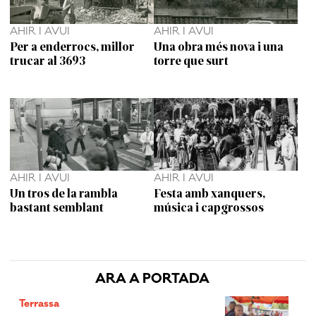
AHIR I AVUI
AHIR I AVUI
Per a enderrocs, millor
Una obra més nova i una
trucar al 3693
torre que surt
AHIR I AVUI
AHIR I AVUI
Un tros de la rambla
Festa amb xanquers,
bastant semblant
música i capgrossos
ARA A PORTADA
Terrassa