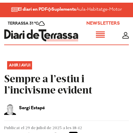
El diari en PDF
Suplements
Aula
-
Habitatge
-
Motor
-
Salu
NEWSLETTERS
TERRASSA 31 ºC
AHIR I AVUI
Sempre a l’estiu i
l’incivisme evident
Sergi Estapé
Publicat el 29 de juliol de 2025 a les 18:42