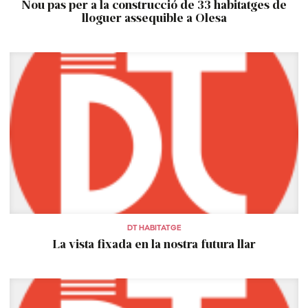
Nou pas per a la construcció de 33 habitatges de
lloguer assequible a Olesa
DT HABITATGE
La vista fixada en la nostra futura llar