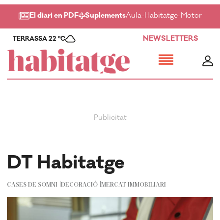
El diari en PDF
Suplements
Aula
-
Habitatge
-
Motor
-
Salu
NEWSLETTERS
TERRASSA 22 ºC
DT Habitatge
CASES DE SOMNI
DECORACIÓ
MERCAT IMMOBILIARI