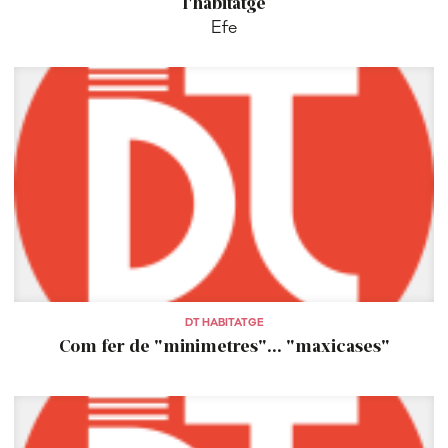
l'habitatge
Efe
DT HABITATGE
Com fer de "minimetres"... "maxicases"