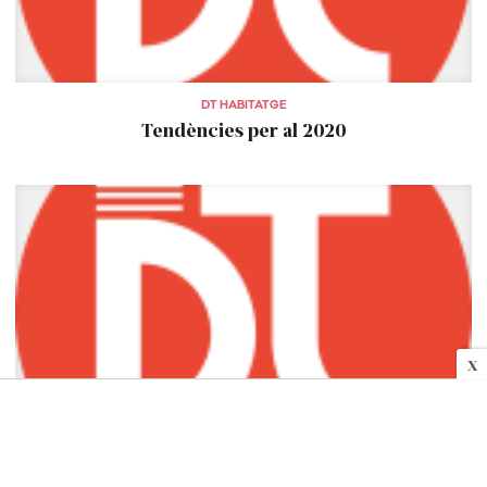
DT HABITATGE
Tendències per al 2020
X
DT HABITATGE
Fontgas renova la seva botiga