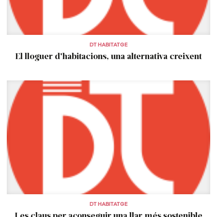
DT HABITATGE
El lloguer d'habitacions, una alternativa creixent
DT HABITATGE
Les claus per aconseguir una llar més sostenible