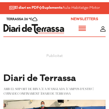
El diari en PDF
Suplements
Aula
-
Habitatge
-
Motor
-
Salu
NEWSLETTERS
TERRASSA 26 ºC
Diari de Terrassa
AMB EL SUPORT DE BBVA
CA N'ANGLADA
CAMPUS D'ESTIU
CUINADECONFINAMENT
DIARI DE TERRASSA