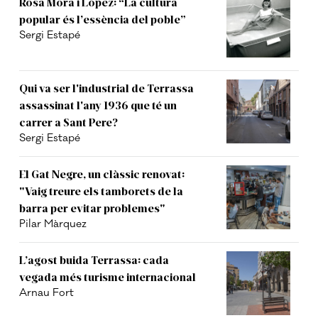
Rosa Mora i López: “La cultura
popular és l’essència del poble”
Sergi Estapé
Qui va ser l'industrial de Terrassa
assassinat l'any 1936 que té un
carrer a Sant Pere?
Sergi Estapé
El Gat Negre, un clàssic renovat:
"Vaig treure els tamborets de la
barra per evitar problemes"
Pilar Màrquez
L’agost buida Terrassa: cada
vegada més turisme internacional
Arnau Fort