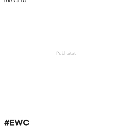
més alta.
#EWC