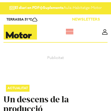
El diari en PDF
Suplements
Aula
-
Habitatge
-
Motor
-
Salu
NEWSLETTERS
TERRASSA 31 ºC
ACTUALITAT
Un descens de la
producció