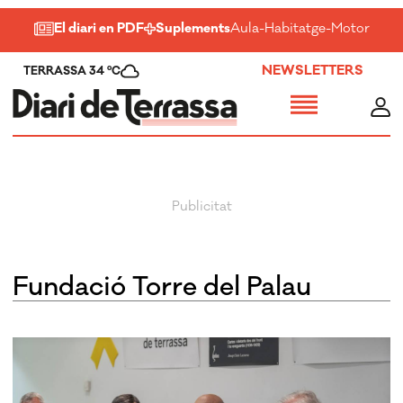
El diari en PDF
Suplements
Aula
-
Habitatge
-
Motor
-
Salu
NEWSLETTERS
TERRASSA 34 ºC
Fundació Torre del Palau