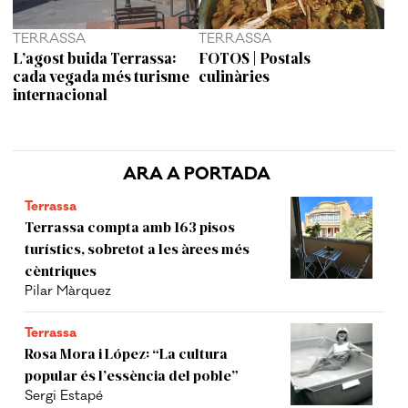
TERRASSA
TERRASSA
L’agost buida Terrassa:
FOTOS | Postals
cada vegada més turisme
culinàries
internacional
ARA A PORTADA
Terrassa
Terrassa compta amb 163 pisos
turístics, sobretot a les àrees més
cèntriques
Pilar Màrquez
Terrassa
Rosa Mora i López: “La cultura
popular és l’essència del poble”
Sergi Estapé