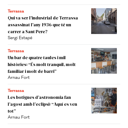
Terrassa
Qui va ser l'industrial de Terrassa
assassinat l'any 1936 que té un
carrer a Sant Pere?
Sergi Estapé
Terrassa
Un bar de quatre taules i mil
històries: “És molt tranquil, molt
familiar i molt de barri”
Arnau Fort
Terrassa
Les botigues d’astronomia fan
l’agost amb l’eclipsi: “Aquí es ven
tot”
Arnau Fort