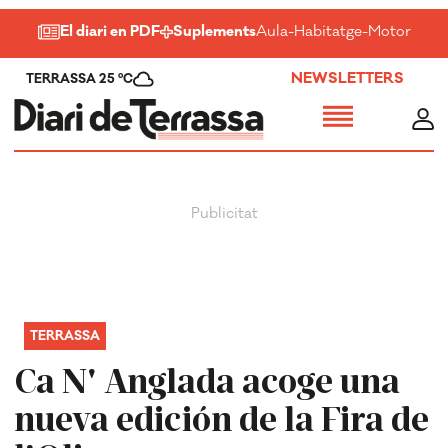
El diari en PDF
Suplements
Aula
-
Habitatge
-
Motor
-
Salu
NEWSLETTERS
TERRASSA 25 ºC
TERRASSA
Ca N' Anglada acoge una
nueva edición de la Fira de