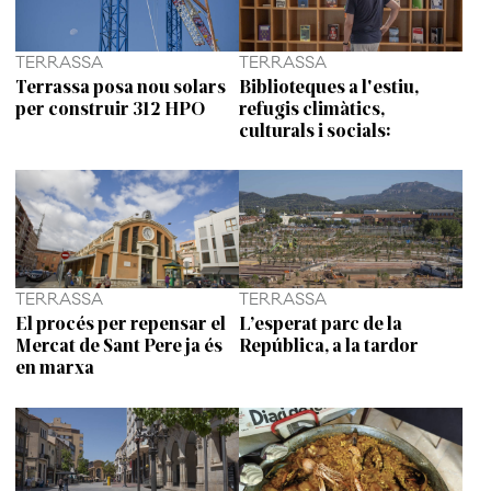
TERRASSA
TERRASSA
Terrassa posa nou solars
Biblioteques a l'estiu,
per construir 312 HPO
refugis climàtics,
culturals i socials:
TERRASSA
TERRASSA
El procés per repensar el
L’esperat parc de la
Mercat de Sant Pere ja és
República, a la tardor
en marxa