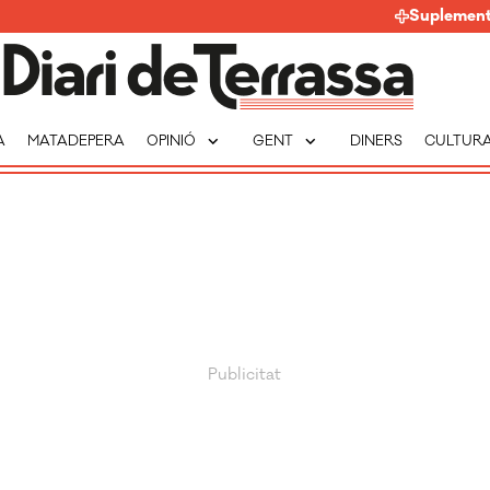
Suplemen
expand_more
expand_more
A
MATADEPERA
OPINIÓ
GENT
DINERS
CULTUR