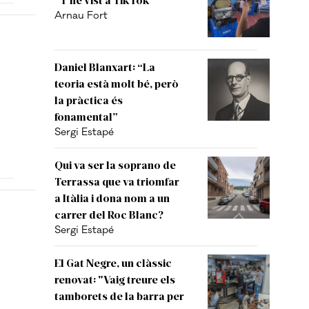
Arnau Fort
Daniel Blanxart: “La
teoria està molt bé, però
la pràctica és
fonamental”
Sergi Estapé
Qui va ser la soprano de
Terrassa que va triomfar
a Itàlia i dona nom a un
carrer del Roc Blanc?
Sergi Estapé
El Gat Negre, un clàssic
renovat: "Vaig treure els
tamborets de la barra per