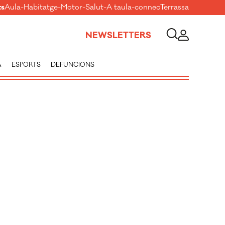
ts
Aula
-
Habitatge
-
Motor
-
Salut
-
A taula
-
connecTerrassa
NEWSLETTERS
A
ESPORTS
DEFUNCIONS