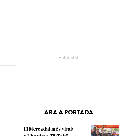
ARA A PORTADA
El Mercadal més viral:
“T’he vist a TikTok”